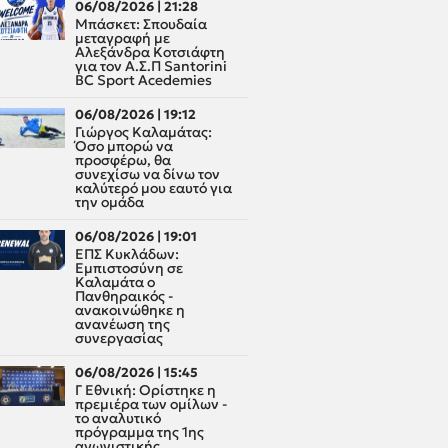
06/08/2026 | 21:28
Μπάσκετ: Σπουδαία
μεταγραφή με
Αλεξάνδρα Κοτσιάφτη
για τον A.Σ.Π Santorini
BC Sport Acedemies
06/08/2026 | 19:12
Γιώργος Καλαμάτας:
Όσο μπορώ να
προσφέρω, θα
συνεχίσω να δίνω τον
καλύτερό μου εαυτό για
την ομάδα
06/08/2026 | 19:01
ΕΠΣ Κυκλάδων:
Εμπιστοσύνη σε
Καλαμάτα ο
Πανθηραικός -
ανακοινώθηκε η
ανανέωση της
συνεργασίας
06/08/2026 | 15:45
Γ Εθνική: Ορίστηκε η
πρεμιέρα των ομίλων -
το αναλυτικό
πρόγραμμα της 1ης
αγωνιστικής