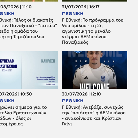
08/2026 | 11:10
31/07/2026 | 16:17
 ΕΘΝΙΚΗ
Γ' ΕΘΝΙΚΗ
θνική: Τέλος οι διακοπές
Γ Εθνική: Το πρόγραμμα του
 τον Παναξιακό - "πατάει"
9ου ομίλου - τη 2η
πεδο η ομάδα του
αγωνιστική το μεγάλο
μήτρη Τερεζόπουλου
ντέρμπι ΑΕΜυκόνου -
Παναξιακός
07/2026 | 10:30
30/07/2026 | 12:10
 ΕΘΝΙΚΗ
Γ' ΕΘΝΙΚΗ
ηρώνει σήμερα για το
Γ Εθνική: Ανεβάζει συνεχώς
πελλο Ερασιτεχνικών
την "ποιότητα" η ΑΕΜυκόνου
δων - όλες οι
- ανακοίνωσε και Κρίστιαν
πτομέρειες
Γκίνι