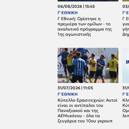
06/08/2026 | 15:45
03/
Γ' ΕΘΝΙΚΗ
Γ'
Γ Εθνική: Ορίστηκε η
Γ Ε
πρεμιέρα των ομίλων - το
για
αναλυτικό πρόγραμμα της
γή
1ης αγωνιστικής
Δη
31/07/2026 | 11:05
31/
Γ' ΕΘΝΙΚΗ
Γ'
Κύπελλο Ερασιτεχνών: Αυτοί
Κλ
είναι οι αντίπαλοι του
Κύ
Παναξιακού και της
Ομά
ΑΕΜυκόνου - όλα τα
λε
ζευγάρια του 10ου γκρουπ