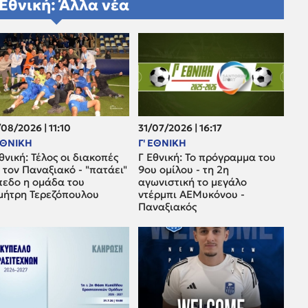
 Εθνική: Άλλα νέα
08/2026 | 11:10
31/07/2026 | 16:17
 ΕΘΝΙΚΗ
Γ' ΕΘΝΙΚΗ
θνική: Τέλος οι διακοπές
Γ Εθνική: Το πρόγραμμα του
 τον Παναξιακό - "πατάει"
9ου ομίλου - τη 2η
πεδο η ομάδα του
αγωνιστική το μεγάλο
μήτρη Τερεζόπουλου
ντέρμπι ΑΕΜυκόνου -
Παναξιακός