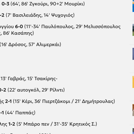
υ
0-3
(64', 86' Ζγκούρι, 90+2' Μουρίκι)
-2
(7' Βασιλειάδης, 14' Ψυχογιός)
ογγίου
6-0
(11'-34' Παυλόπουλος, 29' Μελισσόπουλος
ς, 86' Κασάπης)
(16' Δρόσος, 57' Αλιμερκάι)
(13' Γαβράς, 15' Τσακίρης-
0-2
(22' αυτογκόλ, 29' Ρίλντι)
ής
2-1
(15' Κέρι, 36' Πιερτζάκομι / 21' Δημήτρουλας)
-1
(44' Παππάς)
ολης
1-2
(5' Μπάρο πεν / 31'-35' Κρητικός Σ.)