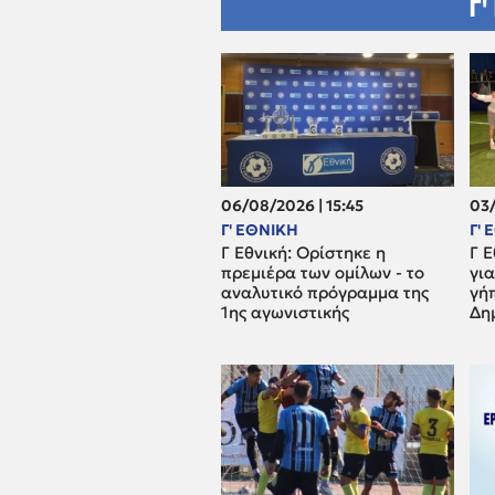
Γ'
06/08/2026 | 15:45
03/
Γ' ΕΘΝΙΚΗ
Γ'
Γ Εθνική: Ορίστηκε η
Γ Ε
πρεμιέρα των ομίλων - το
για
αναλυτικό πρόγραμμα της
γή
1ης αγωνιστικής
Δη