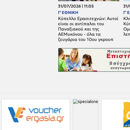
31/07/2026 | 11:05
31/
Γ' ΕΘΝΙΚΗ
Γ'
Κύπελλο Ερασιτεχνών: Αυτοί
Κλ
είναι οι αντίπαλοι του
Κύ
Παναξιακού και της
Ομά
ΑΕΜυκόνου - όλα τα
λε
ζευγάρια του 10ου γκρουπ