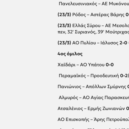
Πανελευσινιακός – ΑΕ Μυκόνο
(23/3)
Ρόδος – Αστέρας Βάρης
0
(23/3)
Ελλάς Σύρου – ΑΕ Μεσολ
πεν, 32' Συριανός, 39' Μούτριχα
(23/3)
ΑΟ Πυλίου – Ιάλυσος
2-0
4ος όμιλος
Χαϊδάρι – ΑΟ Υπάτου
0-0
Περαμαϊκός – Προοδευτική
0-2
Πανιώνιος – Απόλλων Σμύρνης
Αλμυρός – ΑΟ Αγίας Παρασκευ
Ατσαλένιος – Ερμής Ζωνιανών
0
AO Επισκοπής – Άρης Πετρούπ