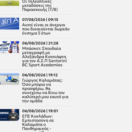
Οι τηλεοπτικές
μεταδόσεις της
Παρασκευής (7/8)
07/08/2026 | 09:15
Αυτοί είναι οι άνεργοι
που δικαιούνται δωρεάν
ένσημα 5 έτων
06/08/2026 | 21:28
Μπάσκετ: Σπουδαία
μεταγραφή με
Αλεξάνδρα Κοτσιάφτη
για τον A.Σ.Π Santorini
BC Sport Acedemies
06/08/2026 | 19:12
Γιώργος Καλαμάτας:
Όσο μπορώ να
προσφέρω, θα
συνεχίσω να δίνω τον
καλύτερό μου εαυτό για
την ομάδα
06/08/2026 | 19:01
ΕΠΣ Κυκλάδων:
Εμπιστοσύνη σε
Καλαμάτα ο
Πανθηραικός -