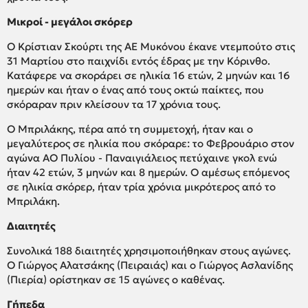
Μικροί - μεγάλοι σκόρερ
Ο Κρίστιαν Σκούρτι της ΑΕ Μυκόνου έκανε ντεμπούτο στις
31 Μαρτίου στο παιχνίδι εντός έδρας με την Κόρινθο.
Κατάφερε να σκοράρει σε ηλικία 16 ετών, 2 μηνών και 16
ημερών και ήταν ο ένας από τους οκτώ παίκτες, που
σκόραραν πριν κλείσουν τα 17 χρόνια τους.
Ο Μπριλάκης, πέρα από τη συμμετοχή, ήταν και ο
μεγαλύτερος σε ηλικία που σκόραρε: το Φεβρουάριο στον
αγώνα ΑΟ Πυλίου - Παναιγιάλειος πετύχαινε γκολ ενώ
ήταν 42 ετών, 3 μηνών και 8 ημερών. Ο αμέσως επόμενος
σε ηλικία σκόρερ, ήταν τρία χρόνια μικρότερος από το
Μπριλάκη.
Διαιτητές
Συνολικά 188 διαιτητές χρησιμοποιήθηκαν στους αγώνες.
Ο Γιώργος Αλατσάκης (Πειραιάς) και ο Γιώργος Ασλανίδης
(Πιερία) ορίστηκαν σε 15 αγώνες ο καθένας.
Γήπεδα