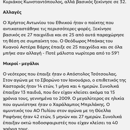
Κυριάκος Κωνσταντόπουλος, αλλά βασικός ξεκίνησε σε 32.
Αλλαγές
Ο Χρήστος Αντωνίου του Εθνικού ήταν ο παίκτης που
αντικαταστάθηκε τις περισσότερες φορές. Ξεκίνησε
βασικός σε 27 παιχνίδια και σε 25 από αυτά παραχώρησε
τη θέση σε συμπαίκτη του. Ο Θεόδωρος Μπάκας του
Κυανού Αστέρα Βάρης έπαιξε σε 25 παιχνίδια και σε όλα
μπήκε σαν αλλαγή - Ποτέ μάλιστα νωρίτερα από το 59’!
Μικροί - μεγάλοι
Ο νεότερος που έπαιξε ήταν ο Απόστολος Τσότσουλας.
Στον αγώνα με το Σβορώνο τον Ιανουάριο, ο επιθετικός της
Καστοριάς ήταν 14 ετών, 1 μήνα και 4 ημερών. Συνολικά
έπαιξαν 13 παιδιά, που δεν είχαν κλείσει ακόμα τα 15
χρόνια τους, γεννημένα το 2009. Ο μεγαλύτερος σε ηλικία
που αγωνίστηκε ήταν ο Χαράλαμπος Μπριλάκης. Ο
αμυντικός του ΑΟ Πυλίου στον αγώνα με τη Θύελλα
Ραφήνας ήταν 42 ετών, 5 μηνών και 27 ημερών. Συνολικά
έπαιξαν οκτώ ποδοσφαιριστές που είχαν κλείσει τα 40
χρόνια τους.