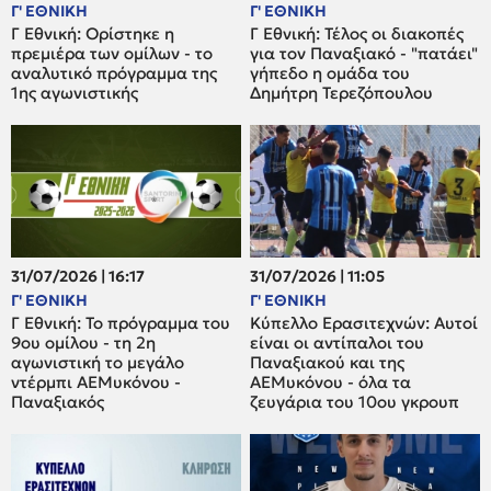
Γ' ΕΘΝΙΚΗ
Γ' ΕΘΝΙΚΗ
Γ Εθνική: Ορίστηκε η
Γ Εθνική: Τέλος οι διακοπές
πρεμιέρα των ομίλων - το
για τον Παναξιακό - "πατάει"
αναλυτικό πρόγραμμα της
γήπεδο η ομάδα του
1ης αγωνιστικής
Δημήτρη Τερεζόπουλου
31/07/2026 | 16:17
31/07/2026 | 11:05
Γ' ΕΘΝΙΚΗ
Γ' ΕΘΝΙΚΗ
Γ Εθνική: Το πρόγραμμα του
Κύπελλο Ερασιτεχνών: Αυτοί
9ου ομίλου - τη 2η
είναι οι αντίπαλοι του
αγωνιστική το μεγάλο
Παναξιακού και της
ντέρμπι ΑΕΜυκόνου -
ΑΕΜυκόνου - όλα τα
Παναξιακός
ζευγάρια του 10ου γκρουπ