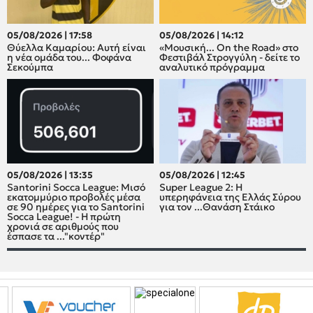
05/08/2026 | 17:58
05/08/2026 | 14:12
Θύελλα Καμαρίου: Αυτή είναι
«Μουσική... On the Road» στο
η νέα ομάδα του... Φοφάνα
Φεστιβάλ Στρογγύλη - δείτε το
Σεκούμπα
αναλυτικό πρόγραμμα
05/08/2026 | 13:35
05/08/2026 | 12:45
Santorini Socca League: Μισό
Super League 2: H
εκατομμύριο προβολές μέσα
υπερηφάνεια της Ελλάς Σύρου
σε 90 ημέρες για το Santorini
για τον ...Θανάση Στάικο
Socca League! - Η πρώτη
χρονιά σε αριθμούς που
έσπασε τα ..."κοντέρ"