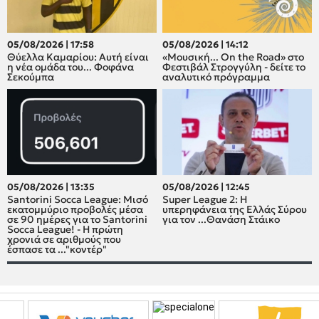
05/08/2026 | 17:58
05/08/2026 | 14:12
Θύελλα Καμαρίου: Αυτή είναι
«Μουσική... On the Road» στο
η νέα ομάδα του... Φοφάνα
Φεστιβάλ Στρογγύλη - δείτε το
Σεκούμπα
αναλυτικό πρόγραμμα
05/08/2026 | 13:35
05/08/2026 | 12:45
Santorini Socca League: Μισό
Super League 2: H
εκατομμύριο προβολές μέσα
υπερηφάνεια της Ελλάς Σύρου
σε 90 ημέρες για το Santorini
για τον ...Θανάση Στάικο
Socca League! - Η πρώτη
χρονιά σε αριθμούς που
έσπασε τα ..."κοντέρ"