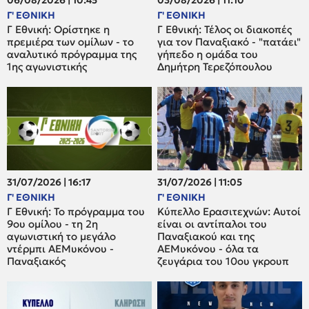
06/08/2026 | 10:45
03/08/2026 | 11:10
Γ' ΕΘΝΙΚΗ
Γ' ΕΘΝΙΚΗ
Γ Εθνική: Ορίστηκε η
Γ Εθνική: Τέλος οι διακοπές
πρεμιέρα των ομίλων - το
για τον Παναξιακό - "πατάει"
αναλυτικό πρόγραμμα της
γήπεδο η ομάδα του
1ης αγωνιστικής
Δημήτρη Τερεζόπουλου
31/07/2026 | 16:17
31/07/2026 | 11:05
Γ' ΕΘΝΙΚΗ
Γ' ΕΘΝΙΚΗ
Γ Εθνική: Το πρόγραμμα του
Κύπελλο Ερασιτεχνών: Αυτοί
9ου ομίλου - τη 2η
είναι οι αντίπαλοι του
αγωνιστική το μεγάλο
Παναξιακού και της
ντέρμπι ΑΕΜυκόνου -
ΑΕΜυκόνου - όλα τα
Παναξιακός
ζευγάρια του 10ου γκρουπ