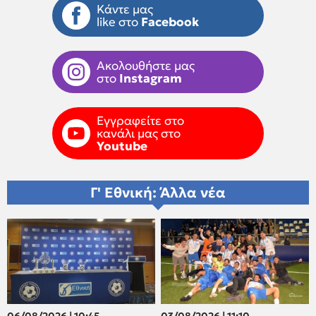
Κάντε μας
like στο
Facebook
Ακολουθήστε μας
στο
Instagram
Εγγραφείτε στο
κανάλι μας στο
Youtube
Γ' Εθνική: Άλλα νέα