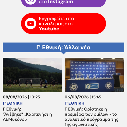
στο
Instagram
Εγγραφείτε στο
κανάλι μας στο
Youtube
Γ' Εθνική: Άλλα νέα
08/08/2026 | 10:23
06/08/2026 | 15:45
Γ' ΕΘΝΙΚΗ
Γ' ΕΘΝΙΚΗ
Γ Εθνική:
Γ Εθνική: Ορίστηκε η
"Άνέβηκε"...Καρπενήσι η
πρεμιέρα των ομίλων - το
ΑΕΜυκόνου
αναλυτικό πρόγραμμα της
1ης αγωνιστικής