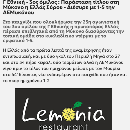
Γ Εθνική - 3ος όμιλος : Παράσταση τίτλου στη
Μύκονο η Ελλάς Σύρου - Διέσυρε με 1-5 την
ΑΕΜυκόνου
Στο παιχνίδι που ολοκλήρωσε την 25η αγωνιστική
του 3ου ομίλου της Γ Εθνικής η πρωτοπόρος Ελλάς
πέρασε επιβλητικά από τη Μύκονο διασύροντας την
τοπική ομάδα στο κυκλαδίτικο ντέρμπι με το
εμφατικό 1-5.
Η Ελλάς από τα πρώτα λεπτά της αναμέτρησης ήταν
εντυπωσιακή, και με δύο γκολ του Περικλή Μηνά στο 27
και στο 34 πήρε κεφάλι δύο τερμάτων αλλά η ΑΕΜυκόνου
λίγο πριν το τέλος του ημιχρόνου μείωσε με τον Μουρίκι
στο 44' δίνοντας νέο ενδιαφέρον στο παιχνίδι που ήταν και
το σκορ ημιχρόνου 1-2