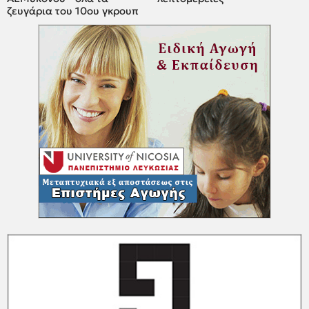
ζευγάρια του 10ου γκρουπ