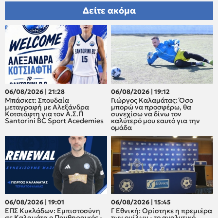
Δείτε ακόμα
06/08/2026 | 21:28
06/08/2026 | 19:12
Μπάσκετ: Σπουδαία
Γιώργος Καλαμάτας: Όσο
μεταγραφή με Αλεξάνδρα
μπορώ να προσφέρω, θα
Κοτσιάφτη για τον A.Σ.Π
συνεχίσω να δίνω τον
Santorini BC Sport Acedemies
καλύτερό μου εαυτό για την
ομάδα
06/08/2026 | 19:01
06/08/2026 | 15:45
ΕΠΣ Κυκλάδων: Εμπιστοσύνη
Γ Εθνική: Ορίστηκε η πρεμιέρα
σε Καλαμάτα ο Πανθηραικός -
των ομίλων - το αναλυτικό