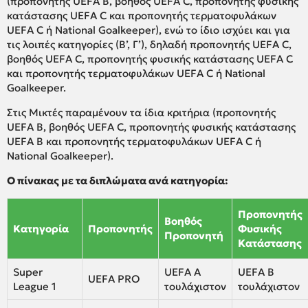
(προπονητής UEFA B, βοηθός UEFA C, προπονητής φυσικής
κατάστασης UEFA C και προπονητής τερματοφυλάκων
UEFA C ή National Goalkeeper), ενώ το ίδιο ισχύει και για
τις λοιπές κατηγορίες (Β’, Γ’), δηλαδή προπονητής UEFA C,
βοηθός UEFA C, προπονητής φυσικής κατάστασης UEFA C
και προπονητής τερματοφυλάκων UEFA C ή National
Goalkeeper.
Στις Μικτές παραμένουν τα ίδια κριτήρια (προπονητής
UEFA B, βοηθός UEFA C, προπονητής φυσικής κατάστασης
UEFA B και προπονητής τερματοφυλάκων UEFA C ή
National Goalkeeper).
Ο πίνακας με τα διπλώματα ανά κατηγορία:
Προπονητής
Βοηθός
Κατηγορία
Προπονητής
Φυσικής
Προπονητή
Κατάστασης
Super
UEFA A
UEFA B
UEFA PRO
League 1
τουλάχιστον
τουλάχιστον