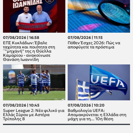
07/08/2026 | 16:58
07/08/2026 | 11:15
ΕΠΣ Κυκλάδων: Έβαλε
Πόθεν Έσχες 2026: Πώς να
ταχύτητα και ποιότητα στη
αποφύγετε τα πρόστιμα
¨"μηχανή" της η Θύελλα
Καμαρίου - ανακοίνωσε
Θανάση Ιωαννίδη
07/08/2026 | 10:45
07/08/2026 | 10:20
Super League 2: Νέο φιλικό για
Βαθμολογία UEFA:
Ελλάς Σύρου με Αστέρα
Απομακρύνεται η Ελλάδα στη
Τρίπολης Β
μάχη για τη... 10η θέση