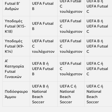
UEFA Futsal
UEFA B ή
Futsal Β’
UEFA Futsal
C
UEFA Futsal
Ανδρών
B
τουλάχιστον
C
Υποδομές
UEFA Futsal
UEFA B ή
UEFA Futsal
Futsal (Κ15-
C
UEFA Futsal
B
Κ18)
τουλάχιστον
C
Υποδομές
UEFA Futsal
UEFA Futsal
UEFA B ή
Futsal (Κ9-
C
C
UEFA Futsal
Κ14)
τουλάχιστον
τουλάχιστον
C
Α’
UEFA B ή
UEFA Futsal
UEFA C ή
Κατηγορία
UEFA Futsal
C
UEFA Futsal
Futsal
B
τουλάχιστον
C
Γυναικών
UEFA B ή
UEFA C ή
UEFA C ή
Ποδόσφαιρο
National
National
National
Άμμου
Beach
Beach
Beach
Soccer
Soccer
Soccer