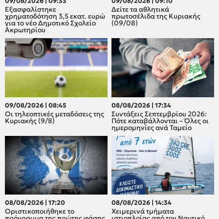
09/08/2026 | 09:33
09/08/2026 | 09:10
Εξασφαλίστηκε
Δείτε τα αθλητικά
χρηματοδότηση 3,5 εκατ. ευρώ
πρωτοσέλιδα της Κυριακής
για το νέο Δημοτικό Σχολείο
(09/08)
Ακρωτηρίου
09/08/2026 | 08:45
08/08/2026 | 17:34
Οι τηλεοπτικές μεταδόσεις της
Συντάξεις Σεπτεμβρίου 2026:
Κυριακής (9/8)
Πότε καταβάλλονται – Όλες οι
ημερομηνίες ανά Ταμείο
08/08/2026 | 17:20
08/08/2026 | 14:34
Οριστικοποιήθηκε το
Χειμερινά τμήματα
πρόγραμμα της πρώτης φάσης
ιστιοπλοίας από τον Ναυτικό