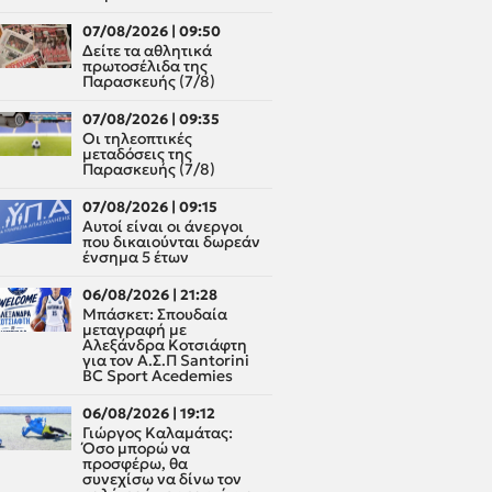
07/08/2026 | 09:50
Δείτε τα αθλητικά
πρωτοσέλιδα της
Παρασκευής (7/8)
07/08/2026 | 09:35
Οι τηλεοπτικές
μεταδόσεις της
Παρασκευής (7/8)
07/08/2026 | 09:15
Αυτοί είναι οι άνεργοι
που δικαιούνται δωρεάν
ένσημα 5 έτων
06/08/2026 | 21:28
Μπάσκετ: Σπουδαία
μεταγραφή με
Αλεξάνδρα Κοτσιάφτη
για τον A.Σ.Π Santorini
BC Sport Acedemies
06/08/2026 | 19:12
Γιώργος Καλαμάτας:
Όσο μπορώ να
προσφέρω, θα
συνεχίσω να δίνω τον