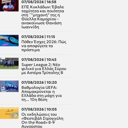
07/08/2026 | 16:58
ΕΠΣ Κυκλάδων: Έβαλε
ταχύτητα και ποιότητα
στη ¨"μηχανή" της η
Θύελλα Καμαρίου -
ανακοίνωσε Θανάση
Ιωαννίδη
07/08/2026 | 11:15
Πόθεν Έσχες 2026: Πώς
να αποφύγετε τα
πρόστιμα
07/08/2026 | 10:45
Super League 2: Νέο
φιλικό για Ελλάς Σύρου
με Αστέρα Τρίπολης Β
07/08/2026 | 10:20
Βαθμολογία UEFA:
Απομακρύνεται η
Ελλάδα στη μάχη για
τη... 10η θέση
07/08/2026 | 10:05
Οι εκδηλώσεις του
«Φεστιβάλ Στρογγύλη
On the Road» 8-9
Αυγούστου