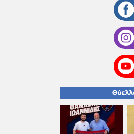
Θύελλ