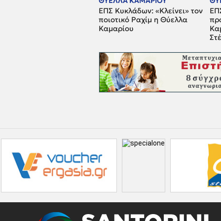
ΘΥΕΛΛΑ ΚΑΜΑΡΙΟΥ
ΘΥ
ΕΠΣ Κυκλάδων: «Κλείνει» τον
ΕΠ
ποιοτικό Ραχίμ η Θύελλα
πρ
Καμαρίου
Κα
Στ