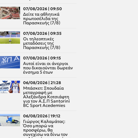
07/08/2026 | 09:50
Δείτε τα αθλητικά
πρωτοσέλιδα της
Παρασκευής (7/8)
07/08/2026 | 09:35
Οι τηλεοπτικές
μεταδόσεις της
Παρασκευής (7/8)
07/08/2026 | 09:15
Αυτοί είναι οι άνεργοι
που δικαιούνται δωρεάν
ένσημα 5 έτων
06/08/2026 | 21:28
Μπάσκετ: Σπουδαία
μεταγραφή με
Αλεξάνδρα Κοτσιάφτη
για τον A.Σ.Π Santorini
BC Sport Acedemies
06/08/2026 | 19:12
Γιώργος Καλαμάτας:
Όσο μπορώ να
προσφέρω, θα
συνεχίσω να δίνω τον