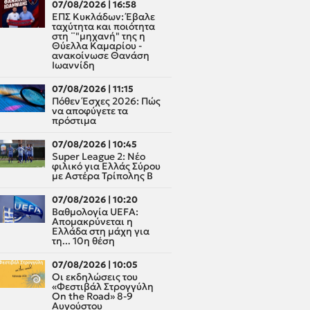
07/08/2026 | 16:58
ΕΠΣ Κυκλάδων: Έβαλε
ταχύτητα και ποιότητα
στη ¨"μηχανή" της η
Θύελλα Καμαρίου -
ανακοίνωσε Θανάση
Ιωαννίδη
07/08/2026 | 11:15
Πόθεν Έσχες 2026: Πώς
να αποφύγετε τα
πρόστιμα
07/08/2026 | 10:45
Super League 2: Νέο
φιλικό για Ελλάς Σύρου
με Αστέρα Τρίπολης Β
07/08/2026 | 10:20
Βαθμολογία UEFA:
Απομακρύνεται η
Ελλάδα στη μάχη για
τη... 10η θέση
07/08/2026 | 10:05
Οι εκδηλώσεις του
«Φεστιβάλ Στρογγύλη
On the Road» 8-9
Αυγούστου