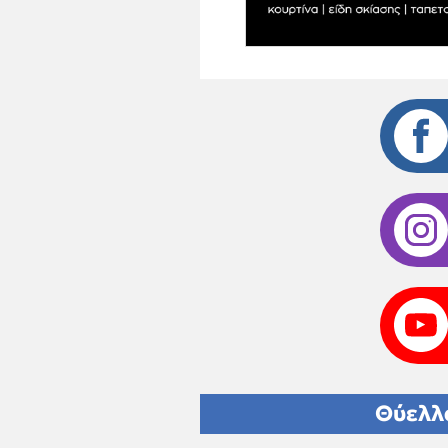
Θύελλ