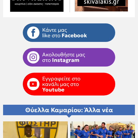
Κάντε μας
like στο
Facebook
Ακολουθήστε μας
στο
Instagram
Εγγραφείτε στο
κανάλι μας στο
Youtube
Θύελλα Καμαρίου: Άλλα νέα