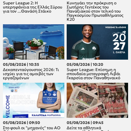
Super League 2: H
Κυνηγάει την πρόκριση ο
υπερηφάνεια της Ελλάς Σύρου
Σωτήρης Γεντέκος του
για τον ...Θανάση Στάικο
Παναξιακού στον τελικό του
Παγκοσμίου Πρωταθλήματος
Κ20
05/08/2026 | 10:35
05/08/2026 | 10:20
Δεκαπενταύγουστος 2026: Τι
Super League: Επίσημη η
ισχύει για τις αμοιβές των
σπουδαία μεταγραφή Λιβάι
εργαζομένων
Γκαρσία στον Παναθηναικό
05/08/2026 | 09:50
05/08/2026 | 09:45
Στο φουλ οι "μηχανές" του ΑΟ
Δείτε τα αθλητικά