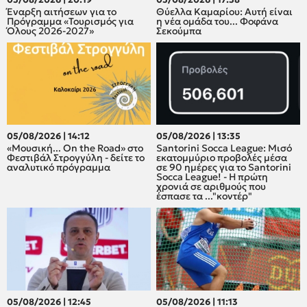
Έναρξη αιτήσεων για το
Θύελλα Καμαρίου: Αυτή είναι
Πρόγραμμα «Τουρισμός για
η νέα ομάδα του... Φοφάνα
Όλους 2026-2027»
Σεκούμπα
05/08/2026 | 14:12
05/08/2026 | 13:35
«Μουσική... On the Road» στο
Santorini Socca League: Μισό
Φεστιβάλ Στρογγύλη - δείτε το
εκατομμύριο προβολές μέσα
αναλυτικό πρόγραμμα
σε 90 ημέρες για το Santorini
Socca League! - Η πρώτη
χρονιά σε αριθμούς που
έσπασε τα ..."κοντέρ"
05/08/2026 | 12:45
05/08/2026 | 11:13