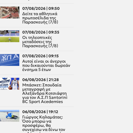
07/08/2026 | 09:50
Δείτε τα αθλητικά
πρωτοσέλιδα της
Παρασκευής (7/8)
07/08/2026 | 09:35
Οι τηλεοπτικές
μεταδόσεις της
Παρασκευής (7/8)
07/08/2026 | 09:15
Αυτοί είναι οι άνεργοι
που δικαιούνται δωρεάν
ένσημα 5 έτων
06/08/2026 | 21:28
Μπάσκετ: Σπουδαία
μεταγραφή με
Αλεξάνδρα Κοτσιάφτη
για τον A.Σ.Π Santorini
BC Sport Acedemies
06/08/2026 | 19:12
Γιώργος Καλαμάτας:
Όσο μπορώ να
προσφέρω, θα
συνεχίσω να δίνω τον