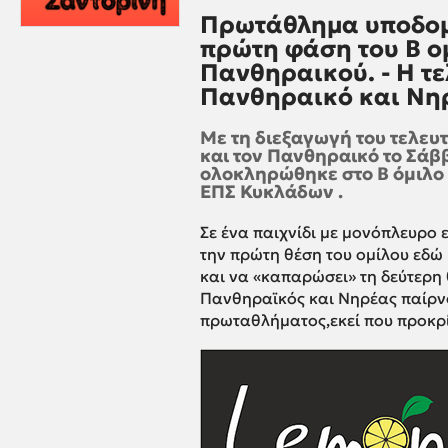
Πρωτάθλημα υποδομ
πρώτη φάση του Β ομ
Πανθηραικού. - Η τε
Πανθηραικό και Νηρ
Με τη διεξαγωγή του τελευ
και τον Πανθηραικό το Σάβ
ολοκληρώθηκε στο Β όμιλο
ΕΠΣ Κυκλάδων .
Σε ένα παιχνίδι με μονόπλευρο
την πρώτη θέση του ομίλου εδώ 
και να «καπαρώσει» τη δεύτερη
Πανθηραϊκός και Νηρέας παίρνο
πρωταθλήματος,εκεί που προκρίν