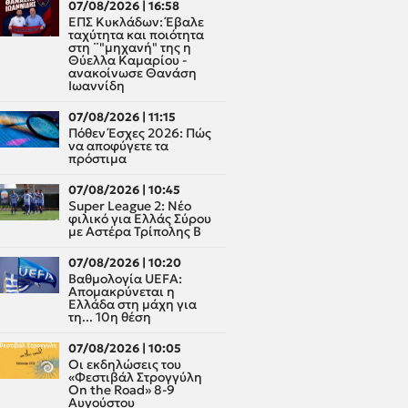
07/08/2026 | 16:58
ΕΠΣ Κυκλάδων: Έβαλε
ταχύτητα και ποιότητα
στη ¨"μηχανή" της η
Θύελλα Καμαρίου -
ανακοίνωσε Θανάση
Ιωαννίδη
07/08/2026 | 11:15
Πόθεν Έσχες 2026: Πώς
να αποφύγετε τα
πρόστιμα
07/08/2026 | 10:45
Super League 2: Νέο
φιλικό για Ελλάς Σύρου
με Αστέρα Τρίπολης Β
07/08/2026 | 10:20
Βαθμολογία UEFA:
Απομακρύνεται η
Ελλάδα στη μάχη για
τη... 10η θέση
07/08/2026 | 10:05
Οι εκδηλώσεις του
«Φεστιβάλ Στρογγύλη
On the Road» 8-9
Αυγούστου