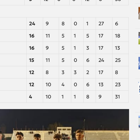
24
9
8
0
1
27
6
16
11
5
1
5
17
18
16
9
5
1
3
17
13
15
11
5
0
6
24
25
12
8
3
3
2
17
8
12
10
4
0
6
13
23
4
10
1
1
8
9
31