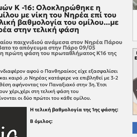
ών Κ -16: Ολοκληρώθηκε η
ίλου με νίκη του Νηρέα επί του
λική βαθμολογία του ομίλου...με
έα στην τελική φάση
ταίου παιχνιδιού ανάμεσα στον Νηρέα Πάρου
βατο το απόγευμα στην Πάρο 09/05
 η πρώτη φάση του πρωταθλήματος Κ16 της
 ενδιαφέρον αφού ο Πανθηραίκος είχε εξασφαλίσει
και καιρό ,ο Νηρέας κατάφερε να επιβληθεί με 3-2
 θέση αφήνοντας τον Παναξιακό στην 3η. Έτσι
υν χέρι,χέρι στη τελική φάση του
ονται οι δύο πρώτοι του κάθε ομίλου.
Η τελική βαθμολογία της 1ης φάσης:
Β όμιλος: