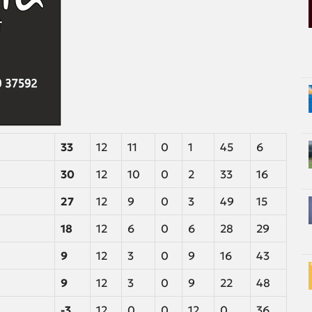
33
12
11
0
1
45
6
30
12
10
0
2
33
16
27
12
9
0
3
49
15
18
12
6
0
6
28
29
9
12
3
0
9
16
43
9
12
3
0
9
22
48
-3
12
0
0
12
0
36