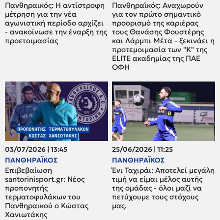
Πανθηραικός: Η αντίστροφη
Πανθηραϊκός: Αναχωρούν
μέτρηση για την νέα
για τον πρώτο σημαντικό
αγωνιστική περίοδο αρχίζει
προορισμό της καριέρας
- ανακοίνωσε την έναρξη της
τους Θανάσης Φουστέρης
προετοιμασίας
και Λάρμπι Μέτα - ξεκινάει η
προτεμοιμασία των "Κ" της
ELITE ακαδημίας της ΠΑΕ
ΟΦΗ
03/07/2026 | 13:45
25/06/2026 | 11:25
ΠΑΝΘΗΡΑΪΚΟΣ
ΠΑΝΘΗΡΑΪΚΟΣ
Επιβεβαίωση
Ένι Ταχιράι: Αποτελεί μεγάλη
santorinisport.gr: Νέος
τιμή να είμαι μέλος αυτής
προπονητής
της ομάδας - όλοι μαζί να
τερματοφυλάκων του
πετύχουμε τους στόχους
Πανθηραικού ο Κώστας
μας.
Χανιωτάκης