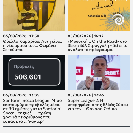
05/08/2026 | 17:58
05/08/2026 | 14:12
Θύελλα Καμαρίου: Αυτή είναι
«Μουσική... On the Road» στο
η νέα ομάδα του... Φοφάνα
Φεστιβάλ Στρογγύλη - δείτε το
Σεκούμπα
αναλυτικό πρόγραμμα
05/08/2026 | 13:35
05/08/2026 | 12:45
Santorini Socca League: Μισό
Super League 2: H
εκατομμύριο προβολές μέσα
υπερηφάνεια της Ελλάς Σύρου
σε 90 ημέρες για το Santorini
για τον ...Θανάση Στάικο
Socca League! - Η πρώτη
χρονιά σε αριθμούς που
έσπασε τα ..."κοντέρ"