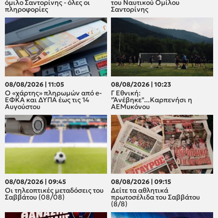
όμιλο Σαντορίνης - όλες οι
του Ναυτικού Ομίλου
πληροφορίες
Σαντορίνης
08/08/2026 | 11:05
08/08/2026 | 10:23
Ο «χάρτης» πληρωμών από e-
Γ Εθνική:
ΕΦΚΑ και ΔΥΠΑ έως τις 14
"Άνέβηκε"...Καρπενήσι η
Αυγούστου
ΑΕΜυκόνου
08/08/2026 | 09:45
08/08/2026 | 09:15
Οι τηλεοπτικές μεταδόσεις του
Δείτε τα αθλητικά
Σαββάτου (08/08)
πρωτοσέλιδα του Σαββάτου
(8/8)