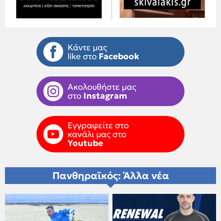
Κάντε μας
like στο
Facebook
Ακολουθήστε μας
στο
Instagram
Εγγραφείτε στο
κανάλι μας στο
Youtube
Πανθηραϊκός: Άλλα νέα