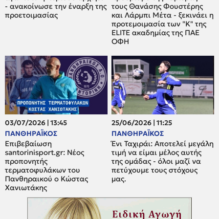
- ανακοίνωσε την έναρξη της
τους Θανάσης Φουστέρης
προετοιμασίας
και Λάρμπι Μέτα - ξεκινάει η
προτεμοιμασία των "Κ" της
ELITE ακαδημίας της ΠΑΕ
ΟΦΗ
03/07/2026 | 13:45
25/06/2026 | 11:25
ΠΑΝΘΗΡΑΪΚΟΣ
ΠΑΝΘΗΡΑΪΚΟΣ
Επιβεβαίωση
Ένι Ταχιράι: Αποτελεί μεγάλη
santorinisport.gr: Νέος
τιμή να είμαι μέλος αυτής
προπονητής
της ομάδας - όλοι μαζί να
τερματοφυλάκων του
πετύχουμε τους στόχους
Πανθηραικού ο Κώστας
μας.
Χανιωτάκης