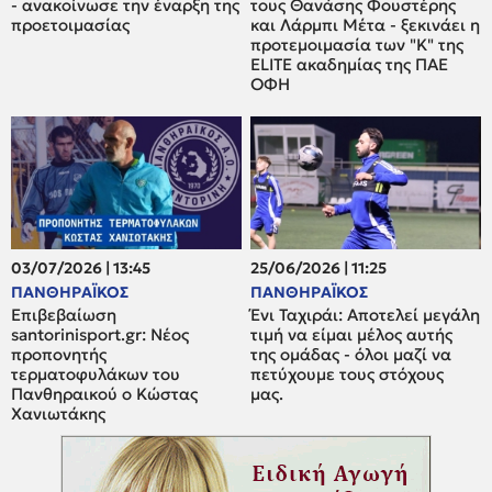
- ανακοίνωσε την έναρξη της
τους Θανάσης Φουστέρης
προετοιμασίας
και Λάρμπι Μέτα - ξεκινάει η
προτεμοιμασία των "Κ" της
ELITE ακαδημίας της ΠΑΕ
ΟΦΗ
03/07/2026 | 13:45
25/06/2026 | 11:25
ΠΑΝΘΗΡΑΪΚΟΣ
ΠΑΝΘΗΡΑΪΚΟΣ
Επιβεβαίωση
Ένι Ταχιράι: Αποτελεί μεγάλη
santorinisport.gr: Νέος
τιμή να είμαι μέλος αυτής
προπονητής
της ομάδας - όλοι μαζί να
τερματοφυλάκων του
πετύχουμε τους στόχους
Πανθηραικού ο Κώστας
μας.
Χανιωτάκης