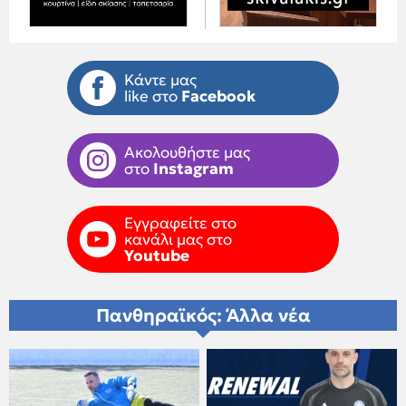
Κάντε μας
like στο
Facebook
Ακολουθήστε μας
στο
Instagram
Εγγραφείτε στο
κανάλι μας στο
Youtube
Πανθηραϊκός: Άλλα νέα