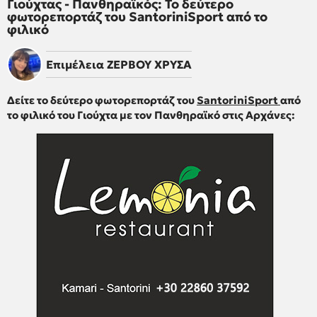
Γιούχτας - Πανθηραϊκός: Το δεύτερο
φωτορεπορτάζ του SantoriniSport από το
φιλικό
Επιμέλεια
ΖΕΡΒΟΥ ΧΡΥΣΑ
Δείτε το δεύτερο φωτορεπορτάζ του
SantoriniSport
από
το φιλικό του Γιούχτα με τον Πανθηραϊκό στις Αρχάνες: