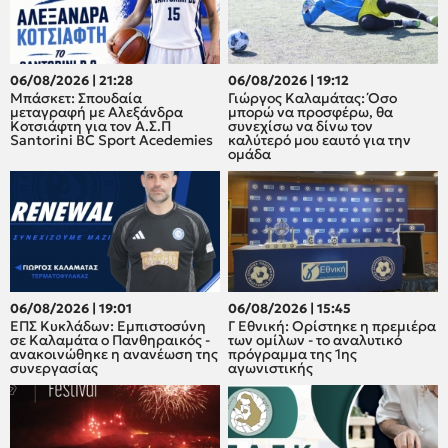
06/08/2026 | 21:28
06/08/2026 | 19:12
Μπάσκετ: Σπουδαία
Γιώργος Καλαμάτας: Όσο
μεταγραφή με Αλεξάνδρα
μπορώ να προσφέρω, θα
Κοτσιάφτη για τον A.Σ.Π
συνεχίσω να δίνω τον
Santorini BC Sport Acedemies
καλύτερό μου εαυτό για την
ομάδα
06/08/2026 | 19:01
06/08/2026 | 15:45
ΕΠΣ Κυκλάδων: Εμπιστοσύνη
Γ Εθνική: Ορίστηκε η πρεμιέρα
σε Καλαμάτα ο Πανθηραικός -
των ομίλων - το αναλυτικό
ανακοινώθηκε η ανανέωση της
πρόγραμμα της 1ης
συνεργασίας
αγωνιστικής