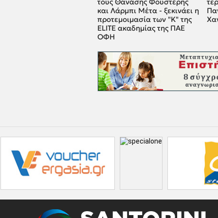
τους Θανάσης Φουστέρης
τε
και Λάρμπι Μέτα - ξεκινάει η
Πα
προτεμοιμασία των "Κ" της
Χα
ELITE ακαδημίας της ΠΑΕ
ΟΦΗ