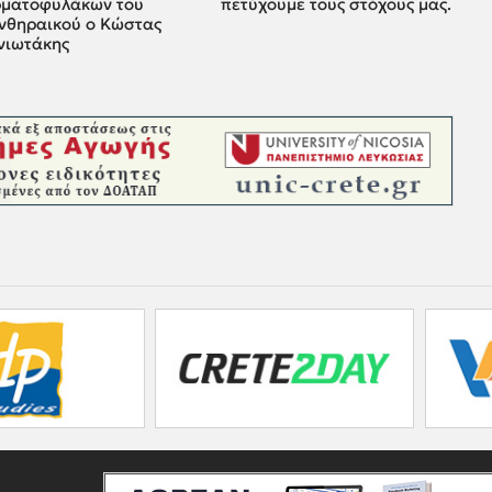
ρματοφυλάκων του
πετύχουμε τους στόχους μας.
νθηραικού ο Κώστας
νιωτάκης