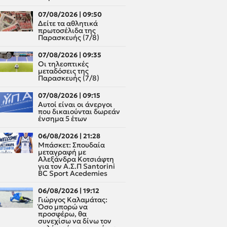
07/08/2026 | 09:50
Δείτε τα αθλητικά
πρωτοσέλιδα της
Παρασκευής (7/8)
07/08/2026 | 09:35
Οι τηλεοπτικές
μεταδόσεις της
Παρασκευής (7/8)
07/08/2026 | 09:15
Αυτοί είναι οι άνεργοι
που δικαιούνται δωρεάν
ένσημα 5 έτων
06/08/2026 | 21:28
Μπάσκετ: Σπουδαία
μεταγραφή με
Αλεξάνδρα Κοτσιάφτη
για τον A.Σ.Π Santorini
BC Sport Acedemies
06/08/2026 | 19:12
Γιώργος Καλαμάτας:
Όσο μπορώ να
προσφέρω, θα
συνεχίσω να δίνω τον