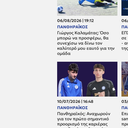
06/08/2026 | 19:12
06/
ΠΑΝΘΗΡΑΪΚΟΣ
ΠΑ
Γιώργος Καλαμάτας: Όσο
ΕΠ
μπορώ να προσφέρω, θα
σε
συνεχίσω να δίνω τον
- 
καλύτερό μου εαυτό για την
τη
ομάδα
10/07/2026 | 16:48
03/
ΠΑΝΘΗΡΑΪΚΟΣ
ΠΑ
Πανθηραϊκός: Αναχωρούν
Επ
για τον πρώτο σημαντικό
san
προορισμό της καριέρας
πρ