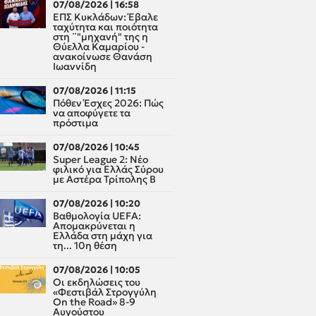
07/08/2026 | 16:58
ΕΠΣ Κυκλάδων: Έβαλε
ταχύτητα και ποιότητα
στη ¨"μηχανή" της η
Θύελλα Καμαρίου -
ανακοίνωσε Θανάση
Ιωαννίδη
07/08/2026 | 11:15
Πόθεν Έσχες 2026: Πώς
να αποφύγετε τα
πρόστιμα
07/08/2026 | 10:45
Super League 2: Νέο
φιλικό για Ελλάς Σύρου
με Αστέρα Τρίπολης Β
07/08/2026 | 10:20
Βαθμολογία UEFA:
Απομακρύνεται η
Ελλάδα στη μάχη για
τη... 10η θέση
07/08/2026 | 10:05
Οι εκδηλώσεις του
«Φεστιβάλ Στρογγύλη
On the Road» 8-9
Αυγούστου