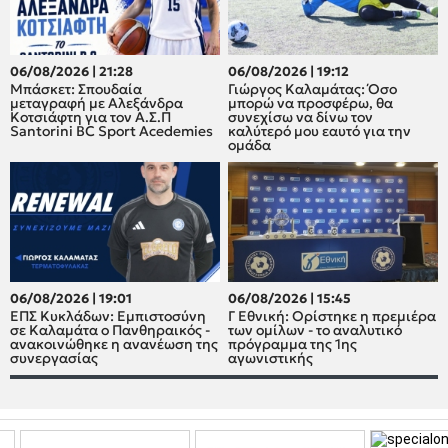
06/08/2026 | 21:28
06/08/2026 | 19:12
Μπάσκετ: Σπουδαία
Γιώργος Καλαμάτας: Όσο
μεταγραφή με Αλεξάνδρα
μπορώ να προσφέρω, θα
Κοτσιάφτη για τον A.Σ.Π
συνεχίσω να δίνω τον
Santorini BC Sport Acedemies
καλύτερό μου εαυτό για την
ομάδα
06/08/2026 | 19:01
06/08/2026 | 15:45
ΕΠΣ Κυκλάδων: Εμπιστοσύνη
Γ Εθνική: Ορίστηκε η πρεμιέρα
σε Καλαμάτα ο Πανθηραικός -
των ομίλων - το αναλυτικό
ανακοινώθηκε η ανανέωση της
πρόγραμμα της 1ης
συνεργασίας
αγωνιστικής