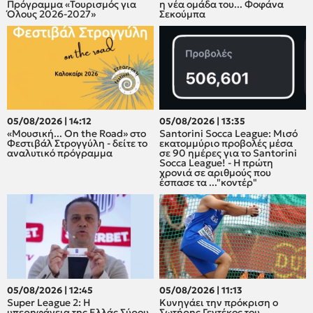
Πρόγραμμα «Τουρισμός για
η νέα ομάδα του... Φοφάνα
Όλους 2026-2027»
Σεκούμπα
05/08/2026 | 14:12
05/08/2026 | 13:35
«Μουσική... On the Road» στο
Santorini Socca League: Μισό
Φεστιβάλ Στρογγύλη - δείτε το
εκατομμύριο προβολές μέσα
αναλυτικό πρόγραμμα
σε 90 ημέρες για το Santorini
Socca League! - Η πρώτη
χρονιά σε αριθμούς που
έσπασε τα ..."κοντέρ"
05/08/2026 | 12:45
05/08/2026 | 11:13
Super League 2: H
Κυνηγάει την πρόκριση ο
υπερηφάνεια της Ελλάς Σύρου
Σωτήρης Γεντέκος του