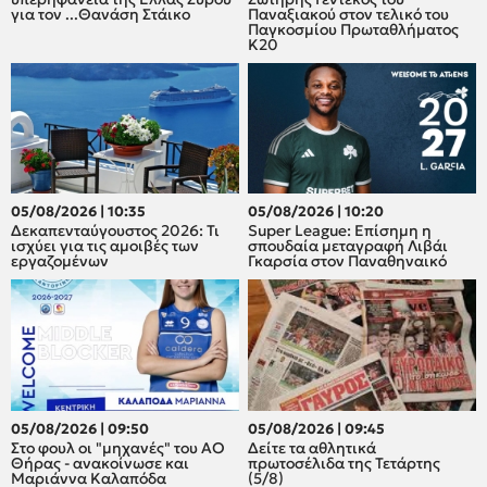
για τον ...Θανάση Στάικο
Παναξιακού στον τελικό του
Παγκοσμίου Πρωταθλήματος
Κ20
05/08/2026 | 10:35
05/08/2026 | 10:20
Δεκαπενταύγουστος 2026: Τι
Super League: Επίσημη η
ισχύει για τις αμοιβές των
σπουδαία μεταγραφή Λιβάι
εργαζομένων
Γκαρσία στον Παναθηναικό
05/08/2026 | 09:50
05/08/2026 | 09:45
Στο φουλ οι "μηχανές" του ΑΟ
Δείτε τα αθλητικά
Θήρας - ανακοίνωσε και
πρωτοσέλιδα της Τετάρτης
Μαριάννα Καλαπόδα
(5/8)