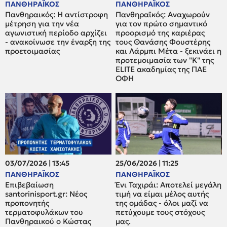
ΠΑΝΘΗΡΑΪΚΟΣ
ΠΑΝΘΗΡΑΪΚΟΣ
Πανθηραικός: Η αντίστροφη
Πανθηραϊκός: Αναχωρούν
μέτρηση για την νέα
για τον πρώτο σημαντικό
αγωνιστική περίοδο αρχίζει
προορισμό της καριέρας
- ανακοίνωσε την έναρξη της
τους Θανάσης Φουστέρης
προετοιμασίας
και Λάρμπι Μέτα - ξεκινάει η
προτεμοιμασία των "Κ" της
ELITE ακαδημίας της ΠΑΕ
ΟΦΗ
03/07/2026 | 13:45
25/06/2026 | 11:25
ΠΑΝΘΗΡΑΪΚΟΣ
ΠΑΝΘΗΡΑΪΚΟΣ
Επιβεβαίωση
Ένι Ταχιράι: Αποτελεί μεγάλη
santorinisport.gr: Νέος
τιμή να είμαι μέλος αυτής
προπονητής
της ομάδας - όλοι μαζί να
τερματοφυλάκων του
πετύχουμε τους στόχους
Πανθηραικού ο Κώστας
μας.