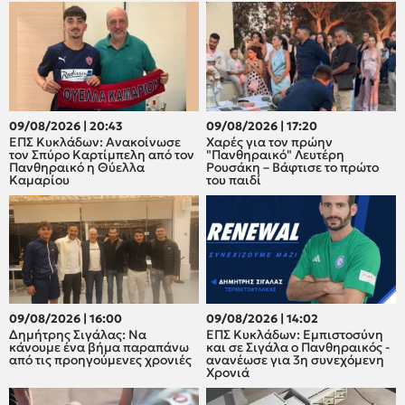
09/08/2026 | 20:43
09/08/2026 | 17:20
ΕΠΣ Κυκλάδων: Ανακοίνωσε
Xαρές για τον πρώην
τον Σπύρο Καρτίμπελη από τον
"Πανθηραικό" Λευτέρη
Πανθηραικό η Θύελλα
Ρουσάκη – Βάφτισε το πρώτο
Καμαρίου
του παιδί
09/08/2026 | 16:00
09/08/2026 | 14:02
Δημήτρης Σιγάλας: Να
ΕΠΣ Κυκλάδων: Εμπιστοσύνη
κάνουμε ένα βήμα παραπάνω
και σε Σιγάλα ο Πανθηραικός -
από τις προηγούμενες χρονιές
ανανέωσε για 3η συνεχόμενη
Χρονιά