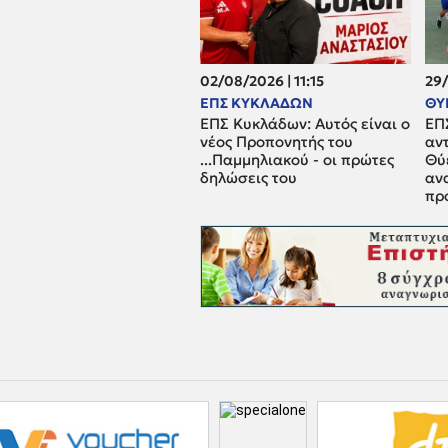
02/08/2026 | 11:15
29/
ΕΠΣ ΚΥΚΛΑΔΩΝ
ΘΥ
ΕΠΣ Κυκλάδων: Αυτός είναι ο
ΕΠ
νέος Προπονητής του
αν
...Παμμηλιακού - οι πρώτες
Θύ
δηλώσεις του
αν
πρ