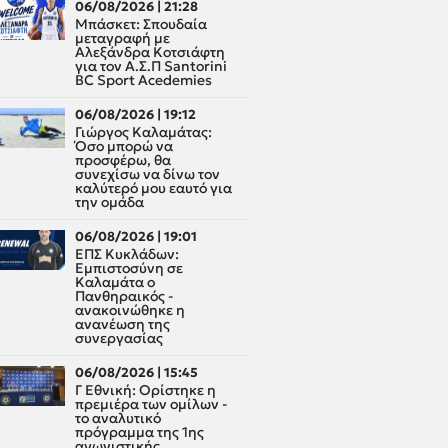
06/08/2026 | 21:28
Μπάσκετ: Σπουδαία
μεταγραφή με
Αλεξάνδρα Κοτσιάφτη
για τον A.Σ.Π Santorini
BC Sport Acedemies
06/08/2026 | 19:12
Γιώργος Καλαμάτας:
Όσο μπορώ να
προσφέρω, θα
συνεχίσω να δίνω τον
καλύτερό μου εαυτό για
την ομάδα
06/08/2026 | 19:01
ΕΠΣ Κυκλάδων:
Εμπιστοσύνη σε
Καλαμάτα ο
Πανθηραικός -
ανακοινώθηκε η
ανανέωση της
συνεργασίας
06/08/2026 | 15:45
Γ Εθνική: Ορίστηκε η
πρεμιέρα των ομίλων -
το αναλυτικό
πρόγραμμα της 1ης
αγωνιστικής