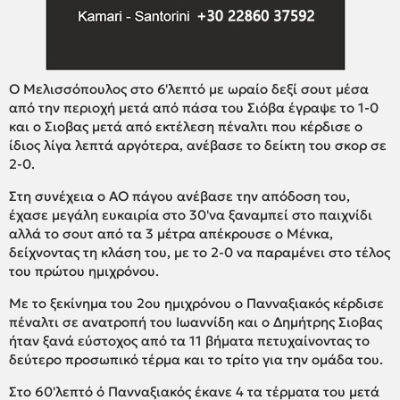
Ο Μελισσόπουλος στο 6'λεπτό με ωραίο δεξί σουτ μέσα
από την περιοχή μετά από πάσα του Σιόβα έγραψε το 1-0
και ο Σιοβας μετά από εκτέλεση πέναλτι που κέρδισε ο
ίδιος λίγα λεπτά αργότερα, ανέβασε το δείκτη του σκορ σε
2-0.
Στη συνέχεια ο ΑΟ πάγου ανέβασε την απόδοση του,
έχασε μεγάλη ευκαιρία στο 30'να ξαναμπεί στο παιχνίδι
αλλά το σουτ από τα 3 μέτρα απέκρουσε ο Μένκα,
δείχνοντας τη κλάση του, με το 2-0 να παραμένει στο τέλος
του πρώτου ημιχρόνου.
Με το ξεκίνημα του 2ου ημιχρόνου ο Πανναξιακός κέρδισε
πέναλτι σε ανατροπή του Ιωαννίδη και ο Δημήτρης Σιοβας
ήταν ξανά εύστοχος από τα 11 βήματα πετυχαίνοντας το
δεύτερο προσωπικό τέρμα και το τρίτο για την ομάδα του.
Στο 60'λεπτό ό Πανναξιακός έκανε 4 τα τέρματα του μετά