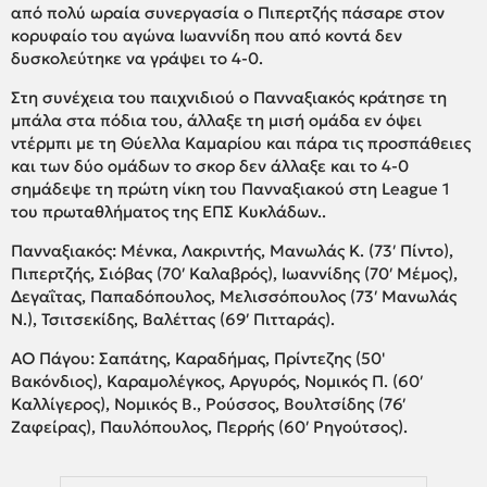
από πολύ ωραία συνεργασία ο Πιπερτζής πάσαρε στον
κορυφαίο του αγώνα Ιωαννίδη που από κοντά δεν
δυσκολεύτηκε να γράψει το 4-0.
Στη συνέχεια του παιχνιδιού ο Πανναξιακός κράτησε τη
μπάλα στα πόδια του, άλλαξε τη μισή ομάδα εν όψει
ντέρμπι με τη Θύελλα Καμαρίου και πάρα τις προσπάθειες
και των δύο ομάδων το σκορ δεν άλλαξε και το 4-0
σημάδεψε τη πρώτη νίκη του Πανναξιακού στη League 1
του πρωταθλήματος της ΕΠΣ Κυκλάδων..
Πανναξιακός: Μένκα, Λακριντής, Μανωλάς Κ. (73′ Πίντο),
Πιπερτζής, Σιόβας (70′ Καλαβρός), Ιωαννίδης (70′ Μέμος),
Δεγαΐτας, Παπαδόπουλος, Μελισσόπουλος (73′ Μανωλάς
Ν.), Τσιτσεκίδης, Βαλέττας (69′ Πιτταράς).
ΑΟ Πάγου: Σαπάτης, Καραδήμας, Πρίντεζης (50'
Βακόνδιος), Καραμολέγκος, Αργυρός, Νομικός Π. (60′
Καλλίγερος), Νομικός Β., Ρούσσος, Βουλτσίδης (76′
Ζαφείρας), Παυλόπουλος, Περρής (60′ Ρηγούτσος).