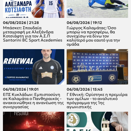
06/08/2026 | 21:28
06/08/2026 | 19:12
Μπάσκετ: Σπουδαία
Γιώργος Καλαμάτας: Όσο
μεταγραφή με Αλεξάνδρα
μπορώ να προσφέρω, θα
Κοτσιάφτη για τον A.Σ.Π
συνεχίσω να δίνω τον
Santorini BC Sport Acedemies
καλύτερό μου εαυτό για την
ομάδα
06/08/2026 | 19:01
06/08/2026 | 15:45
ΕΠΣ Κυκλάδων: Εμπιστοσύνη
Γ Εθνική: Ορίστηκε η πρεμιέρα
σε Καλαμάτα ο Πανθηραικός -
των ομίλων - το αναλυτικό
ανακοινώθηκε η ανανέωση της
πρόγραμμα της 1ης
συνεργασίας
αγωνιστικής