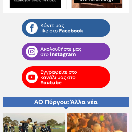
Κάντε μας
like στο
Facebook
Ακολουθήστε μας
στο
Instagram
Εγγραφείτε στο
κανάλι μας στο
Youtube
ΑΟ Πύργου: Άλλα νέα