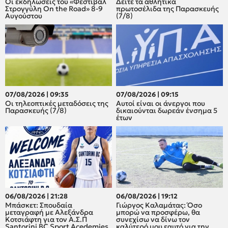
Οι εκδηλώσεις του «Φεστιβάλ
Δείτε τα αθλητικά
Στρογγύλη On the Road» 8-9
πρωτοσέλιδα της Παρασκευής
Αυγούστου
(7/8)
07/08/2026 | 09:35
07/08/2026 | 09:15
Οι τηλεοπτικές μεταδόσεις της
Αυτοί είναι οι άνεργοι που
Παρασκευής (7/8)
δικαιούνται δωρεάν ένσημα 5
έτων
06/08/2026 | 21:28
06/08/2026 | 19:12
Μπάσκετ: Σπουδαία
Γιώργος Καλαμάτας: Όσο
μεταγραφή με Αλεξάνδρα
μπορώ να προσφέρω, θα
Κοτσιάφτη για τον A.Σ.Π
συνεχίσω να δίνω τον
Santorini BC Sport Acedemies
καλύτερό μου εαυτό για την