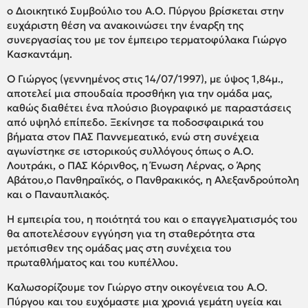
ο Διοικητικό Συμβούλιο του Α.Ο. Πύργου βρίσκεται στην
ευχάριστη θέση να ανακοινώσει την έναρξη της
συνεργασίας του με τον έμπειρο τερματοφύλακα Γιώργο
Κασκαντάμη.
Ο Γιώργος (γεννημένος στις 14/07/1997), με ύψος 1,84μ.,
αποτελεί μια σπουδαία προσθήκη για την ομάδα μας,
καθώς διαθέτει ένα πλούσιο βιογραφικό με παραστάσεις
από υψηλό επίπεδο. Ξεκίνησε τα ποδοσφαιρικά του
βήματα στον ΠΑΣ Παννεμεατικό, ενώ στη συνέχεια
αγωνίστηκε σε ιστορικούς συλλόγους όπως ο Α.Ο.
Λουτράκι, ο ΠΑΣ Κόρινθος, η Ένωση Λέρνας, ο Άρης
Αβάτου,ο Πανθηραϊκός, ο Πανθρακικός, η Αλεξανδρούπολη
και ο Παναυπλιακός.
Η εμπειρία του, η ποιότητά του και ο επαγγελματισμός του
θα αποτελέσουν εγγύηση για τη σταθερότητα στα
μετόπισθεν της ομάδας μας στη συνέχεια του
πρωταθλήματος και του κυπέλλου.
Καλωσορίζουμε τον Γιώργο στην οικογένεια του Α.Ο.
Πύργου και του ευχόμαστε μια χρονιά γεμάτη υγεία και