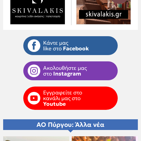
Κάντε μας
like στο
Facebook
Ακολουθήστε μας
στο
Instagram
Εγγραφείτε στο
κανάλι μας στο
Youtube
ΑΟ Πύργου: Άλλα νέα