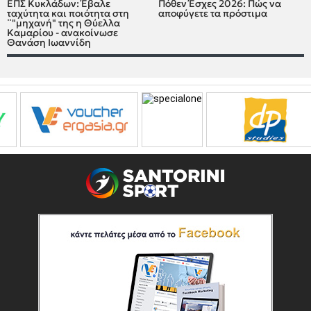
ΕΠΣ Κυκλάδων: Έβαλε
Πόθεν Έσχες 2026: Πώς να
ταχύτητα και ποιότητα στη
αποφύγετε τα πρόστιμα
¨"μηχανή" της η Θύελλα
Καμαρίου - ανακοίνωσε
Θανάση Ιωαννίδη