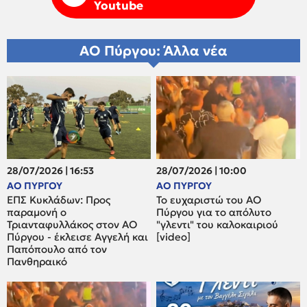
Youtube
ΑΟ Πύργου: Άλλα νέα
28/07/2026 | 16:53
28/07/2026 | 10:00
ΑΟ ΠΥΡΓΟΥ
ΑΟ ΠΥΡΓΟΥ
ΕΠΣ Κυκλάδων: Προς
Το ευχαριστώ του ΑΟ
παραμονή ο
Πύργου για το απόλυτο
Τριανταφυλλάκος στον ΑΟ
"γλεντι" του καλοκαιριού
Πύργου - έκλεισε Αγγελή και
[video]
Παπόπουλο από τον
Πανθηραικό