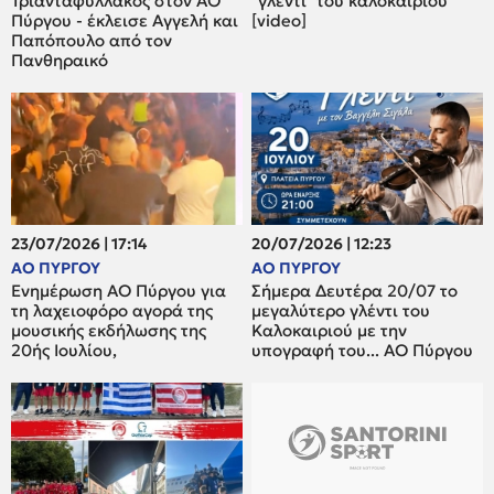
Τριανταφυλλάκος στον ΑΟ
"γλεντι" του καλοκαιριού
Πύργου - έκλεισε Αγγελή και
[video]
Παπόπουλο από τον
Πανθηραικό
23/07/2026 | 17:14
20/07/2026 | 12:23
ΑΟ ΠΥΡΓΟΥ
ΑΟ ΠΥΡΓΟΥ
Ενημέρωση ΑΟ Πύργου για
Σήμερα Δευτέρα 20/07 το
τη λαχειοφόρο αγορά της
μεγαλύτερο γλέντι του
μουσικής εκδήλωσης της
Καλοκαιριού με την
20ής Ιουλίου,
υπογραφή του... ΑΟ Πύργου