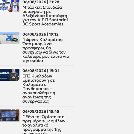
06/08/2026 | 21:28
Μπάσκετ: Σπουδαία
μεταγραφή με
Αλεξάνδρα Κοτσιάφτη
για τον A.Σ.Π Santorini
BC Sport Acedemies
06/08/2026 | 19:12
Γιώργος Καλαμάτας:
Όσο μπορώ να
προσφέρω, θα
συνεχίσω να δίνω τον
καλύτερό μου εαυτό για
την ομάδα
06/08/2026 | 19:01
ΕΠΣ Κυκλάδων:
Εμπιστοσύνη σε
Καλαμάτα ο
Πανθηραικός -
ανακοινώθηκε η
ανανέωση της
συνεργασίας
06/08/2026 | 15:45
Γ Εθνική: Ορίστηκε η
πρεμιέρα των ομίλων -
το αναλυτικό
πρόγραμμα της 1ης
αγωνιστικής