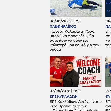
06/08/2026 | 19:12
06/
ΠΑΝΘΗΡΑΪΚΟΣ
ΠΑ
Γιώργος Καλαμάτας: Όσο
ΕΠ
μπορώ να προσφέρω, θα
σε
συνεχίσω να δίνω τον
- 
καλύτερό μου εαυτό για την
τη
ομάδα
02/08/2026 | 11:15
29/
ΕΠΣ ΚΥΚΛΑΔΩΝ
ΘΥ
ΕΠΣ Κυκλάδων: Αυτός είναι ο
ΕΠ
νέος Προπονητής του
αν
...Παμμηλιακού - οι πρώτες
Θύ