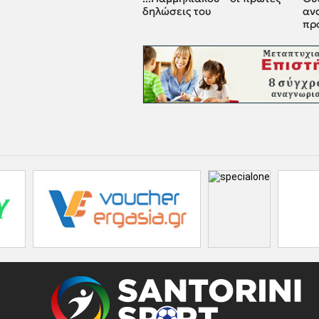
δηλώσεις του
αν
πρ