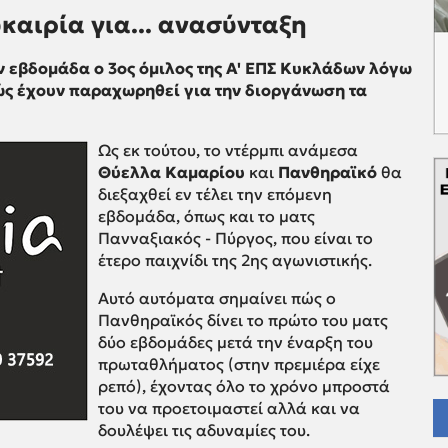
καιρία για... ανασύνταξη
την εβδομάδα ο 3ος όμιλος της Α' ΕΠΣ Κυκλάδων λόγω
θώς έχουν παραχωρηθεί για την διοργάνωση τα
Ως εκ τούτου, το ντέρμπι ανάμεσα
Θύελλα Καμαρίου
και
Πανθηραϊκό
θα
διεξαχθεί εν τέλει την επόμενη
εβδομάδα, όπως και το ματς
Πανναξιακός - Πύργος, που είναι το
έτερο παιχνίδι της 2ης αγωνιστικής.
Αυτό αυτόματα σημαίνει πώς ο
Πανθηραϊκός δίνει το πρώτο του ματς
δύο εβδομάδες μετά την έναρξη του
πρωταθλήματος (στην πρεμιέρα είχε
ρεπό), έχοντας όλο το χρόνο μπροστά
του να προετοιμαστεί αλλά και να
δουλέψει τις αδυναμίες του.