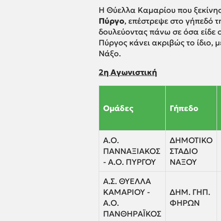
Η Θύελλα Καμαρίου που ξεκίνησ
Πύργο
, επέστρεψε στο γήπεδό τ
δουλεύοντας πάνω σε όσα είδε 
Πύργος κάνει ακριβώς το ίδιο, μ
Νάξο.
2η Αγωνιστική
Ομάδες
Γήπεδο
Α.Ο.
ΔΗΜΟΤΙΚΟ
ΠΑΝΝΑΞΙΑΚΟΣ
ΣΤΑΔΙΟ
- Α.Ο. ΠΥΡΓΟΥ
ΝΑΞΟΥ
Α.Σ. ΘΥΕΛΛΑ
ΚΑΜΑΡΙΟΥ -
ΔΗΜ. ΓΗΠ.
Α.Ο.
ΦΗΡΩΝ
ΠΑΝΘΗΡΑΪΚΟΣ