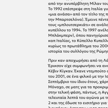
από την ανυπέρβλητη Μίλαν του
Το 1992 επέστρεψε στη Ιταλία γ
«μια ανάσα» από τον τίτλο της
την Μπαρτσελόνα). Έμεινε πέντ
τους «μπλουτσερκιάτι» σε ανάλο
κυπέλλου το 1994. Το 1997 ανέλ
Μπλάκμπερν), όπου πανηγύρισε 
καπ Ιταλίας, το Κύπελλο Κυπελ
κυρίως το πρωτάθλημα του 2000,
ιστορία του συλλόγου της Ρώμης
Πριν καν αποχωρήσει από τη Λάτ
Έρικσον είχε συμφωνήσει να ανα
Κέβιν Κίγκαν. Έκανε ντεμπούτο
του 2001, σε ένα φιλικό με την 
Σεπτέμβριο του ίδιου έτους, χάρ
Μόναχο, σε ματς για τα προκρι
στην τελική φάση, πάντως, η Αγ
τελευταία λεπτά του αγώνα με τ
2 και της έδωσε το εισιτήριο γι