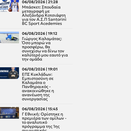
06/08/2026 | 21:28
Μπάσκετ: Σπουδαία
μεταγραφή με
Αλεξάνδρα Κοτσιάφτη
για τον A.Σ.Π Santorini
BC Sport Acedemies
06/08/2026 | 19:12
Γιώργος Καλαμάτας:
Όσο μπορώ να
προσφέρω, θα
συνεχίσω να δίνω τον
καλύτερό μου εαυτό για
την ομάδα
06/08/2026 | 19:01
ΕΠΣ Κυκλάδων:
Εμπιστοσύνη σε
Καλαμάτα ο
Πανθηραικός -
ανακοινώθηκε η
ανανέωση της
συνεργασίας
06/08/2026 | 15:45
Γ Εθνική: Ορίστηκε η
πρεμιέρα των ομίλων -
το αναλυτικό
πρόγραμμα της 1ης
αγωνιστικής