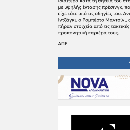
Ιδιαίτερα κατά τη θητεία του στ
με υψηλής έντασης πρέσινγκ, π
είχε τότε υπό τις οδηγίες του. Α
Ιντζάγκι, ο Ρομπέρτο Μαντσίνι, 
πήραν στοιχεία από τις τακτικέ
προπονητική καριέρα τους.
ΑΠΕ