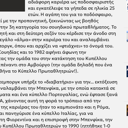
αδιάφορη καριέρα ως ποδοσφαιριστής
και εγκατέλειψε τα γήπεδα σε ηλικία 25
ετών. Η αγάπη του για το ποδόσφαιρο,
ί με την προπονητική, ξεκινώντας ως βοηθός
την 3η κατηγορία του σουηδικού πρωταθλήματος. Το
τή και στη δεύτερη σεζόν του κέρδισε την άνοδο στη
 μεγάλο «άλμα» στην καριέρα του και αναλαμβάνει
οργκ, όπου και αρχίζει να «φτιάχνει» το όνομά του.
Σουηδίας και το 1982 αφήνει άφωνη την
ας την ομάδα του στην κατάκτηση του Κυπέλλου
 απέναντι στο Αμβούργο (την ομάδα δηλαδή που ένα
Αθήνα το Κύπελλο Πρωταθλητριών!).
εμποργκ υπήρξε το «διαβατήριο» για την... εκτόξευση
 αναλαμβάνει την Μπενφίκα, με την οποία κατακτά σε
ματα και ένα κύπελλο Πορτογαλίας, ενώ έφτασε ξανά
A, χάνοντας αυτή τη φορά το τρόπαιο από την
της καριέρας του ήταν το καμπιονάτο και η Ρόμα,
αι πανηγύρισε ένα κύπελλο Ιταλίας, για να
στη Φιορεντίνα και η επιστροφή στην Μπενφίκα, την
ου Κυπέλλου Πρωταθλητριών το 1990 (ηττήθηκε 1-0