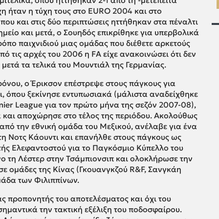
ιτελικά, όπου ηττήθηκαν 2-1 από τη -μετέπειτα
χη ήταν η τύχη τους στο EURO 2004 και στο
ου και στις δύο περιπτώσεις ηττήθηκαν στα πέναλτι
μείο και μετά, ο Σουηδός επικρίθηκε για υπερβολικά
ρόπο παιχνιδιού μιας ομάδας που διέθετε αρκετούς
πό τις αρχές του 2006 η FA είχε ανακοινώσει ότι δεν
μετά τα τελικά του Μουντιάλ της Γερμανίας.
ρόνου, ο Έρικσον επέστρεψε στους πάγκους για
ι, όπου ξεκίνησε εντυπωσιακά (μάλιστα αναδείχθηκε
ier League για τον πρώτο μήνα της σεζόν 2007-08),
α και αποχώρησε στο τέλος της περιόδου. Ακολούθως
από την εθνική ομάδα του Μεξικού, ανέλαβε για ένα
τη Νοτς Κάουντι και επανήλθε στους πάγκους ως
τής Ελεφαντοστού για το Παγκόσμιο Κύπελλο του
νο τη Λέστερ στην Τσάμπιονσιπ και ολοκλήρωσε την
σε ομάδες της Κίνας (Γκουανγκζού R&F, Σανγκάη
ομάδα των Φιλιππίνων.
ας προπονητής του αποτελέσματος και όχι του
ημαντικά την τακτική εξέλιξη του ποδοσφαίρου.