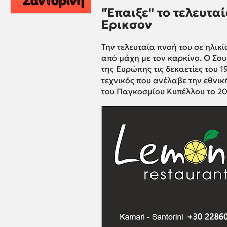
"Έπαιξε" το τελευταί
Ερικσον
Την τελευταία πνοή του σε ηλικ
από μάχη με τον καρκίνο. Ο Σο
της Ευρώπης τις δεκαετίες του 1
τεχνικός που ανέλαβε την εθνικ
του Παγκοσμίου Κυπέλλου το 20