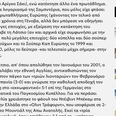
 Αρίγκο Σάκι), ενώ κατέκτησε άλλο ένα πρωτάθλημα.
ια λογαριασμό της Σαμπντόρια, που μόλις είχε φτάσει
 πρωταθλήτριας Ευρώπης (χάνοντας τον τελικό από
ε χρόνια στη Γένοβα, αλλά δεν μπόρεσε να οδηγήσει
γες επιτυχίες, με εξαίρεση την κατάκτηση του
αβε τη Λάτσιο (αν και αρχικά είχε συμφωνήσει με την
πολύ μεγάλες επιτυχίες: δύο κύπελλα και δύο σούπερ
λούχων και το Σούπερ Καπ Ευρώπης το 1999 και
 μόλις το δεύτερο -και τελευταίο μέχρι σήμερα- στην
.
σιο, απ' όπου απολύθηκε τον Ιανουάριο του 2001, ο
λάβει την εθνική Αγγλίας, αντικαθιστώντας τον
 στον πάγκο των «τριών λιονταριών» τον Φεβρουάριο
Ισπανία (3-0) και γνώρισε την καθολική αποδοχή τον
η στο «εκκωφαντικό» 5-1 επί της Γερμανίας στο
ματικά του Παγκοσμίου Κυπέλλου. Για να περάσει
γλία χρειάστηκε το φάουλ του Ντέιβιντ Μπέκαμ στα
ην Ελλάδα στο «Ολντ Τράφορντ», που ισοφάρισε σε 2-
α το Μουντιάλ της Απω Ανατολής. Εκεί τα «τρία