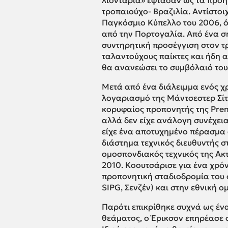
λιοντάρια» έφτασαν ως τα προημ
τροπαιούχο- Βραζιλία. Αντίστοι
Παγκόσμιο Κύπελλο του 2006, όπ
από την Πορτογαλία. Από ένα ση
συντηρητική προσέγγιση στον τ
ταλαντούχους παίκτες και ήδη α
θα ανανεώσει το συμβόλαιό του 
Μετά από ένα διάλειμμα ενός χ
λογαριασμό της Μάντσεστερ Σίτ
κορυφαίος προπονητής της Prem
αλλά δεν είχε ανάλογη συνέχει
είχε ένα αποτυχημένο πέρασμα 
διάστημα τεχνικός διευθυντής σ
ομοσπονδιακός τεχνικός της Ακ
2010. Κοουτσάρισε για ένα χρό
προπονητική σταδιοδρομία του 
SIPG, Σενζέν) και στην εθνική 
Παρότι επικρίθηκε συχνά ως έν
θεάματος, ο Έρικσον επηρέασε σ