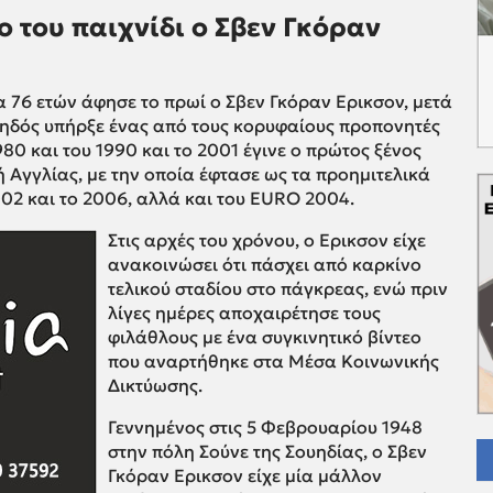
ο του παιχνίδι ο Σβεν Γκόραν
ία 76 ετών άφησε το πρωί ο Σβεν Γκόραν Ερικσον, μετά
υηδός υπήρξε ένας από τους κορυφαίους προπονητές
980 και του 1990 και το 2001 έγινε ο πρώτος ξένος
ή Αγγλίας, με την οποία έφτασε ως τα προημιτελικά
02 και το 2006, αλλά και του EURO 2004.
Στις αρχές του χρόνου, ο Ερικσον είχε
ανακοινώσει ότι πάσχει από καρκίνο
τελικού σταδίου στο πάγκρεας, ενώ πριν
λίγες ημέρες αποχαιρέτησε τους
φιλάθλους με ένα συγκινητικό βίντεο
που αναρτήθηκε στα Μέσα Κοινωνικής
Δικτύωσης.
Γεννημένος στις 5 Φεβρουαρίου 1948
στην πόλη Σούνε της Σουηδίας, ο Σβεν
Γκόραν Ερικσον είχε μία μάλλον