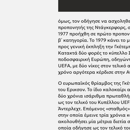
όμως, τον οδήγησε να ασχοληθε
προπονητής της Ντάγκερφορς, σ
1977 προήχθη σε πρώτο προπονη
β΄ κατηγορία. Το 1979 κάνει το
προς γενική έκπληξη την Γκέτεμπ
Κατακτά δύο φορές το κύπελλο 
ποδοσφαιρική Ευρώπη, οδηγώντ
UEFA, με δύο νίκες στον τελικό
χρόνο αργότερα κέρδισε στην 
Ο ευρωπαϊκός θρίαμβος της Γκέτ
του Ερικσον. Το ίδιο καλοκαίρι
δύο χρόνια ισάριθμα πρωταθλή
ως τον τελικό του Κυπέλλου UEF
Άντερλεχτ. Επόμενος «σταθμός» 
στην οποία έμεινε τρία χρόνια κ
ακολουθήσει μία μέτρια διετία 
οποία οδήγησε ως τον τελικό τ