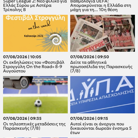
Super League 2: Νέο φιλικό για
Βαθμολογία UEFA:
Ελλάς Σύρου με Αστέρα
Απομακρύνεται η Ελλάδα στη
Τρίπολης Β
μάχη για τη... 10η θέση
07/08/2026 | 10:05
07/08/2026 | 09:50
Οι εκδηλώσεις του «Φεστιβάλ
Δείτε τα αθλητικά
Στρογγύλη On the Road» 8-9
πρωτοσέλιδα της Παρασκευής
Αυγούστου
(7/8)
07/08/2026 | 09:35
07/08/2026 | 09:15
Οι τηλεοπτικές μεταδόσεις της
Αυτοί είναι οι άνεργοι που
Παρασκευής (7/8)
δικαιούνται δωρεάν ένσημα 5
έτων