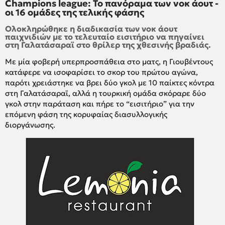
Champions league: Το πανόραμα των νοκ άουτ -
οι 16 ομάδες της τελικής φάσης
Ολοκληρώθηκε η διαδικασία των νοκ άουτ
παιχνιδιών με το τελευταίο εισιτήριο να πηγαίνει
στη Γαλατάσαραϊ στο θρίλερ της χθεσινής βραδιάς.
Με μία φοβερή υπερπροσπάθεια στο ματς, η Γιουβέντους
κατάφερε να ισοφαρίσει το σκορ του πρώτου αγώνα,
παρότι χρειάστηκε να βρει δύο γκολ με 10 παίκτες κόντρα
στη Γαλατάσαραϊ, αλλά η τουρκική ομάδα σκόραρε δύο
γκολ στην παράταση και πήρε το “εισιτήριο” για την
επόμενη φάση της κορυφαίας διασυλλογικής
διοργάνωσης.