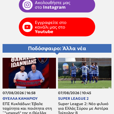
Ακολουθήστε μας
στο
Instagram
Εγγραφείτε στο
κανάλι μας στο
Youtube
Ποδόσφαιρο: Άλλα νέα
07/08/2026 | 16:58
07/08/2026 | 10:45
ΘΥΕΛΛΑ ΚΑΜΑΡΙΟΥ
SUPER LEAGUE 2
ΕΠΣ Κυκλάδων: Έβαλε
Super League 2: Νέο φιλικό
ταχύτητα και ποιότητα στη
για Ελλάς Σύρου με Αστέρα
¨"μηχανή" της η Θύελλα
Τρίπολης Β