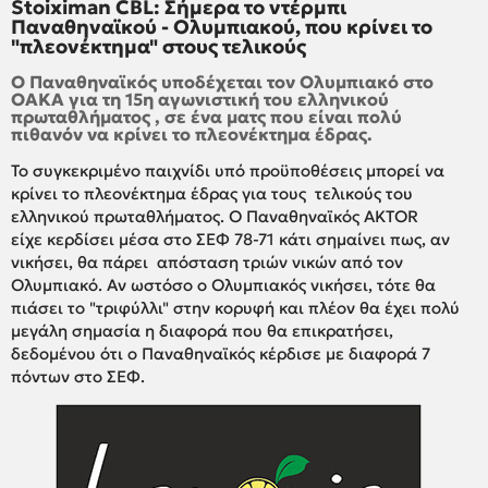
Stoiximan CBL: Σήμερα το ντέρμπι
Παναθηναϊκού - Ολυμπιακού, που κρίνει το
"πλεονέκτημα" στους τελικούς
Ο Παναθηναϊκός υποδέχεται τον Ολυμπιακό στο
ΟΑΚΑ για τη 15η αγωνιστική του ελληνικού
πρωταθλήματος , σε ένα ματς που είναι πολύ
πιθανόν να κρίνει το πλεονέκτημα έδρας.
Το συγκεκριμένο παιχνίδι υπό προϋποθέσεις μπορεί να
κρίνει το πλεονέκτημα έδρας για τους τελικούς του
ελληνικού πρωταθλήματος. Ο Παναθηναϊκός AKTOR
είχε κερδίσει μέσα στο ΣΕΦ 78-71 κάτι σημαίνει πως, αν
νικήσει, θα πάρει απόσταση τριών νικών από τον
Ολυμπιακό. Αν ωστόσο ο Ολυμπιακός νικήσει, τότε θα
πιάσει το "τριφύλλι" στην κορυφή και πλέον θα έχει πολύ
μεγάλη σημασία η διαφορά που θα επικρατήσει,
δεδομένου ότι ο Παναθηναϊκός κέρδισε με διαφορά 7
πόντων στο ΣΕΦ.