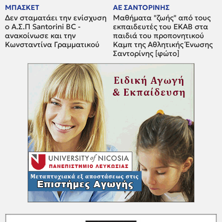
ΜΠΑΣΚΕΤ
ΑΕ ΣΑΝΤΟΡΙΝΗΣ
Δεν σταματάει την ενίσχυση
Μαθήματα "ζωής" από τους
ο A.Σ.Π Santorini BC -
εκπαιδευτές του ΕΚΑΒ στα
ανακοίνωσε και την
παιδιά του προπονητικού
Κωνσταντίνα Γραμματικού
Καμπ της Αθλητικής Ένωσης
Σαντορίνης [φώτο]