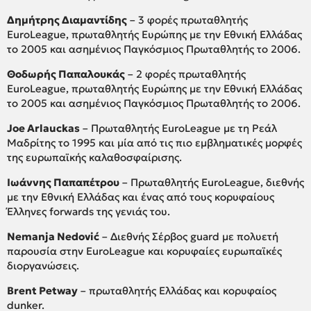
Δημήτρης Διαμαντίδης
– 3 φορές πρωταθλητής
EuroLeague, πρωταθλητής Ευρώπης με την Εθνική Ελλάδας
το 2005 και ασημένιος Παγκόσμιος Πρωταθλητής το 2006.
Θοδωρής Παπαλουκάς
– 2 φορές πρωταθλητής
EuroLeague, πρωταθλητής Ευρώπης με την Εθνική Ελλάδας
το 2005 και ασημένιος Παγκόσμιος Πρωταθλητής το 2006.
Joe Arlauckas
– Πρωταθλητής EuroLeague με τη Ρεάλ
Μαδρίτης το 1995 και μία από τις πιο εμβληματικές μορφές
της ευρωπαϊκής καλαθοσφαίρισης.
Ιωάννης Παπαπέτρου
– Πρωταθλητής EuroLeague, διεθνής
με την Εθνική Ελλάδας και ένας από τους κορυφαίους
Έλληνες forwards της γενιάς του.
Nemanja Nedović
– Διεθνής Σέρβος guard με πολυετή
παρουσία στην EuroLeague και κορυφαίες ευρωπαϊκές
διοργανώσεις.
Brent Petway
– πρωταθλητής Ελλάδας και κορυφαίος
dunker.