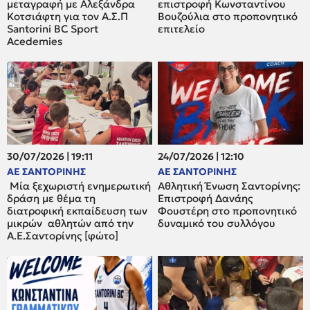
μεταγραφή με Αλεξάνδρα
επιστροφή Κωνσταντίνου
Κοτσιάφτη για τον A.Σ.Π
Βουζούλια στο προπονητικό
Santorini BC Sport
επιτελείο
Acedemies
30/07/2026 | 19:11
24/07/2026 | 12:10
ΑΕ ΣΑΝΤΟΡΙΝΗΣ
ΑΕ ΣΑΝΤΟΡΙΝΗΣ
Μία ξεχωριστή ενημερωτική
Αθλητική Ένωση Σαντορίνης:
δράση με θέμα τη
Επιστροφή Δανάης
διατροφική εκπαίδευση των
Φουστέρη στο προπονητικό
μικρών αθλητών από την
δυναμικό του συλλόγου
Α.Ε.Σαντορίνης [φώτο]