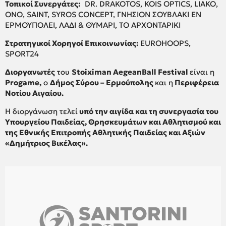
Τοπικοί
Συνεργάτες
:
DR. DRAKOTOS, KOIS OPTICS, LIAKO,
ONO, SAINT, SYROS CONCEPT, ΓΝΗΣΙΟΝ ΣΟΥΒΛΑΚΙ ΕΝ
ΕΡΜΟΥΠΟΛΕΙ, ΛΑΔΙ & ΘΥΜΑΡΙ, ΤΟ ΑΡΧΟΝΤΑΡΙΚΙ
Στρατηγικοί Χορηγοί Επικοινωνίας:
EUROHOOPS,
SPORT24
Διοργανωτές
του
Stoiximan
AegeanBall
Festival
είναι η
Progame
,
ο
Δήμος Σύρου – Ερμούπολης
και η
Περιφέρεια
Νοτίου Αιγαίου.
Η διοργάνωση τελεί
υπό την αιγίδα και τη συνεργασία του
Υπουργείου Παιδείας, Θρησκευμάτων και Αθλητισμού και
της Εθνικής Επιτροπής Αθλητικής Παιδείας και Αξιών
«Δημήτριος Βικέλας».