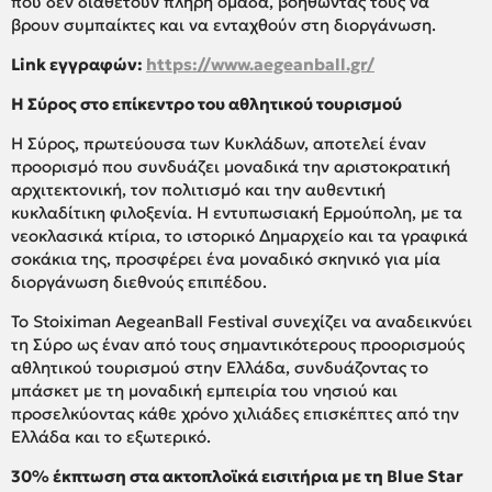
που δεν διαθέτουν πλήρη ομάδα, βοηθώντας τους να
βρουν συμπαίκτες και να ενταχθούν στη διοργάνωση.
Link εγγραφών:
https://www.aegeanball.gr/
Η Σύρος στο επίκεντρο του αθλητικού τουρισμού
Η Σύρος, πρωτεύουσα των Κυκλάδων, αποτελεί έναν
προορισμό που συνδυάζει μοναδικά την αριστοκρατική
αρχιτεκτονική, τον πολιτισμό και την αυθεντική
κυκλαδίτικη φιλοξενία. Η εντυπωσιακή Ερμούπολη, με τα
νεοκλασικά κτίρια, το ιστορικό Δημαρχείο και τα γραφικά
σοκάκια της, προσφέρει ένα μοναδικό σκηνικό για μία
διοργάνωση διεθνούς επιπέδου.
Το Stoiximan AegeanBall Festival συνεχίζει να αναδεικνύει
τη Σύρο ως έναν από τους σημαντικότερους προορισμούς
αθλητικού τουρισμού στην Ελλάδα, συνδυάζοντας το
μπάσκετ με τη μοναδική εμπειρία του νησιού και
προσελκύοντας κάθε χρόνο χιλιάδες επισκέπτες από την
Ελλάδα και το εξωτερικό.
30% έκπτωση στα ακτοπλοϊκά εισιτήρια με τη Blue Star