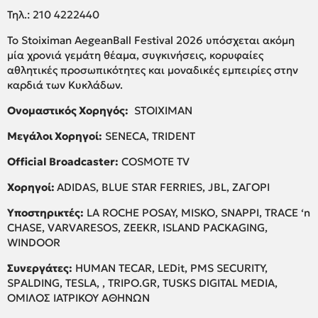
Τηλ.: 210 4222440
Το Stoiximan AegeanBall Festival 2026 υπόσχεται ακόμη
μία χρονιά γεμάτη θέαμα, συγκινήσεις, κορυφαίες
αθλητικές προσωπικότητες και μοναδικές εμπειρίες στην
καρδιά των Κυκλάδων.
Ονομαστικός Χορηγός:
STOIXIMAN
Μεγάλοι Χορηγοί:
SENECA, TRIDENT
Official Broadcaster:
COSMOTE TV
Χορηγοί
:
ADIDAS, BLUE STAR FERRIES, JBL, ΖΑΓΟΡΙ
Υποστηρικτές
:
LA ROCHE POSAY, MISKO, SNAPPI, TRACE ‘n
CHASE, VARVARESOS, ZEEKR, ISLAND PACKAGING,
WINDOOR
Συνεργάτες
:
HUMAN TECAR, LEDit, PMS SECURITY,
SPALDING, TESLA, , TRIPO.GR, TUSKS DIGITAL MEDIA,
ΟΜΙΛΟΣ ΙΑΤΡΙΚΟΥ ΑΘΗΝΩΝ