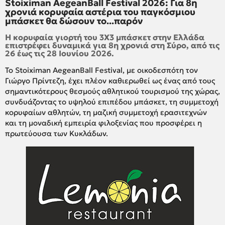
Stoiximan AegeanBall Festival 2026: Για 8η
χρονιά κορυφαία αστέρια του παγκόσμιου
μπάσκετ θα δώσουν το...παρόν
Η κορυφαία γιορτή του 3Χ3 μπάσκετ στην Ελλάδα
επιστρέφει δυναμικά για 8η χρονιά στη Σύρο, από τις
26 έως τις 28 Ιουνίου 2026.
Το Stoiximan AegeanBall Festival, με οικοδεσπότη τον
Γιώργο Πρίντεζη, έχει πλέον καθιερωθεί ως ένας από τους
σημαντικότερους θεσμούς αθλητικού τουρισμού της χώρας,
συνδυάζοντας το υψηλού επιπέδου μπάσκετ, τη συμμετοχή
κορυφαίων αθλητών, τη μαζική συμμετοχή ερασιτεχνών
και τη μοναδική εμπειρία φιλοξενίας που προσφέρει η
πρωτεύουσα των Κυκλάδων.