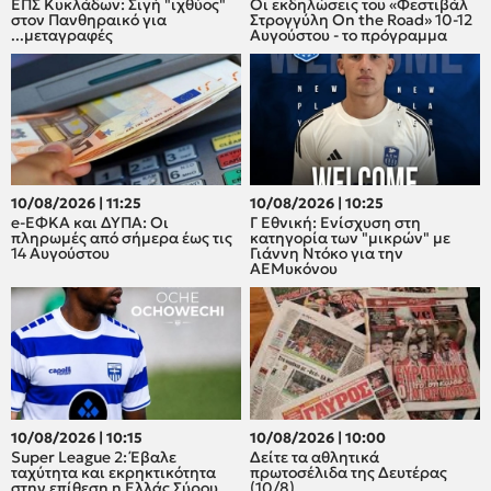
ΕΠΣ Κυκλάδων: Σιγή "ιχθύος"
Οι εκδηλώσεις του «Φεστιβάλ
στον Πανθηραικό για
Στρογγύλη On the Road» 10-12
...μεταγραφές
Αυγούστου - το πρόγραμμα
10/08/2026 | 11:25
10/08/2026 | 10:25
e-ΕΦΚΑ και ΔΥΠΑ: Οι
Γ Εθνική: Ενίσχυση στη
πληρωμές από σήμερα έως τις
κατηγορία των "μικρών" με
14 Αυγούστου
Γιάννη Ντόκο για την
ΑΕΜυκόνου
10/08/2026 | 10:15
10/08/2026 | 10:00
Super League 2: Έβαλε
Δείτε τα αθλητικά
ταχύτητα και εκρηκτικότητα
πρωτοσέλιδα της Δευτέρας
στην επίθεση η Ελλάς Σύρου
(10/8)