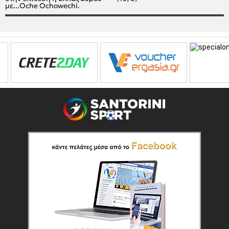
με...Oche Ochowechi.