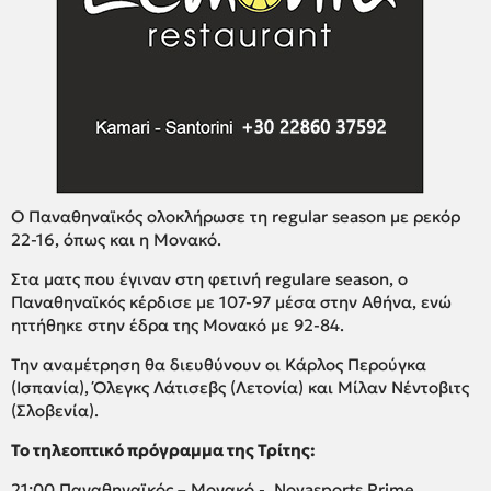
Ο Παναθηναϊκός ολοκλήρωσε τη regular season με ρεκόρ
22-16, όπως και η Μονακό.
Στα ματς που έγιναν στη φετινή regulare season, ο
Παναθηναϊκός κέρδισε με 107-97 μέσα στην Αθήνα, ενώ
ηττήθηκε στην έδρα της Μονακό με 92-84.
Tην αναμέτρηση θα διευθύνουν οι Κάρλος Περούγκα
(Ισπανία), Όλεγκς Λάτισεβς (Λετονία) και Μίλαν Νέντοβιτς
(Σλοβενία).
Το τηλεοπτικό πρόγραμμα της Τρίτης:
21:00 Παναθηναϊκός – Μονακό - Novasports Prime