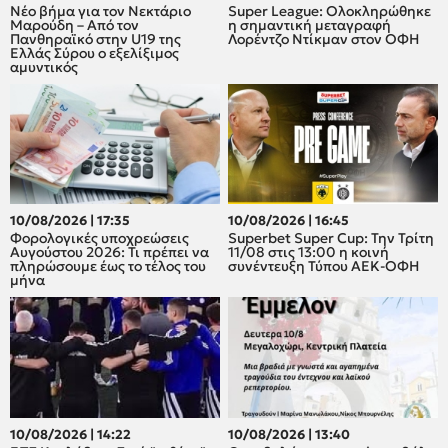
Νέο βήμα για τον Νεκτάριο
Super League: Ολοκληρώθηκε
Μαρούδη – Από τον
η σημαντική μεταγραφή
Πανθηραϊκό στην U19 της
Λορέντζο Ντίκμαν στον ΟΦΗ
Ελλάς Σύρου ο εξελίξιμος
αμυντικός
10/08/2026 | 17:35
10/08/2026 | 16:45
Φορολογικές υποχρεώσεις
Superbet Super Cup: Την Τρίτη
Αυγούστου 2026: Τι πρέπει να
11/08 στις 13:00 η κοινή
πληρώσουμε έως το τέλος του
συνέντευξη Τύπου ΑΕΚ-ΟΦΗ
μήνα
10/08/2026 | 14:22
10/08/2026 | 13:40