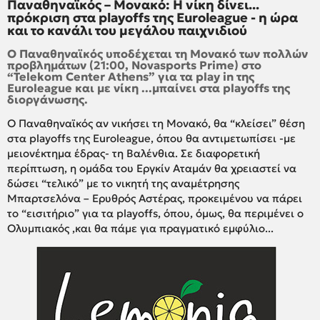
Παναθηναϊκός – Μονακό: Η νίκη δίνει...
πρόκριση στα playoffs της Euroleague - η ώρα
και το κανάλι του μεγάλου παιχνιδιού
Ο Παναθηναϊκός υποδέχεται τη Μονακό των πολλών
προβλημάτων (21:00, Novasports Prime) στο
“Telekom Center Athens” για τα play in της
Euroleague και με νίκη ...μπαίνει στα playoffs της
διοργάνωσης.
Ο Παναθηναϊκός αν νικήσει τη Μονακό, θα “κλείσει” θέση
στα playoffs της Euroleague, όπου θα αντιμετωπίσει -με
μειονέκτημα έδρας- τη Βαλένθια. Σε διαφορετική
περίπτωση, η ομάδα του Εργκίν Αταμάν θα χρειαστεί να
δώσει “τελικό” με το νικητή της αναμέτρησης
Μπαρτσελόνα – Ερυθρός Αστέρας, προκειμένου να πάρει
το “εισιτήριο” για τα playoffs, όπου, όμως, θα περιμένει ο
Ολυμπιακός ,και θα πάμε για πραγματικό εμφύλιο...