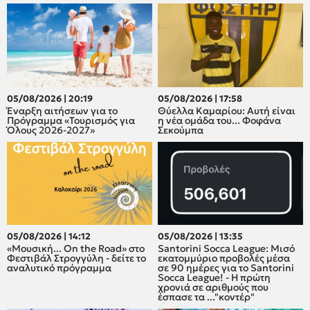
05/08/2026 | 20:19
05/08/2026 | 17:58
Έναρξη αιτήσεων για το
Θύελλα Καμαρίου: Αυτή είναι
Πρόγραμμα «Τουρισμός για
η νέα ομάδα του... Φοφάνα
Όλους 2026-2027»
Σεκούμπα
05/08/2026 | 14:12
05/08/2026 | 13:35
«Μουσική... On the Road» στο
Santorini Socca League: Μισό
Φεστιβάλ Στρογγύλη - δείτε το
εκατομμύριο προβολές μέσα
αναλυτικό πρόγραμμα
σε 90 ημέρες για το Santorini
Socca League! - Η πρώτη
χρονιά σε αριθμούς που
έσπασε τα ..."κοντέρ"