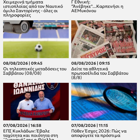
Χειμερινά τμήματα
Γ Εθνική:
ιστιοπλοίας από τον Ναυτικό
"Άνέβηκε"...Καρπενήσι η
όμιλο Σαντορίνης - όλες οι
ΑΕΜυκόνου
πληροφορίες
08/08/2026 | 09:45
08/08/2026 | 09:15
Οι τηλεοπτικές μεταδόσεις του
Δείτε τα αθλητικά
Σαββάτου (08/08)
πρωτοσέλιδα του Σαββάτου
(8/8)
07/08/2026 | 16:58
07/08/2026 | 11:15
ΕΠΣ Κυκλάδων: Έβαλε
Πόθεν Έσχες 2026: Πώς να
ταχύτητα και ποιότητα στη
αποφύγετε τα πρόστιμα
¨"μηχανή" της η Θύελλα