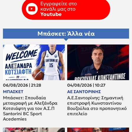
Εγγραφείτε στο
κανάλι μας στο
Youtube
Μπάσκετ: Άλλα νέα
06/08/2026 | 21:28
04/08/2026 | 10:27
ΜΠΑΣΚΕΤ
ΑΕ ΣΑΝΤΟΡΙΝΗΣ
Μπάσκετ: Σπουδαία
Α.Ε.Σαντορίνης: Σημαντική
μεταγραφή με Αλεξάνδρα
επιστροφή Κωνσταντίνου
Κοτσιάφτη για τον A.Σ.Π
Βουζούλια στο προπονητικό
Santorini BC Sport
επιτελείο
Acedemies