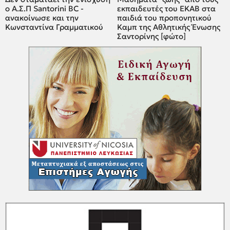
ο A.Σ.Π Santorini BC -
εκπαιδευτές του ΕΚΑΒ στα
ανακοίνωσε και την
παιδιά του προπονητικού
Κωνσταντίνα Γραμματικού
Καμπ της Αθλητικής Ένωσης
Σαντορίνης [φώτο]