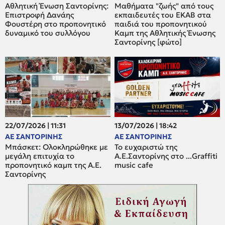
Αθλητική Ένωση Σαντορίνης:
Μαθήματα "ζωής" από τους
Επιστροφή Δανάης
εκπαιδευτές του ΕΚΑΒ στα
Φουστέρη στο προπονητικό
παιδιά του προπονητικού
δυναμικό του συλλόγου
Καμπ της Αθλητικής Ένωσης
Σαντορίνης [φώτο]
22/07/2026 | 11:31
13/07/2026 | 18:42
ΑΕ ΣΑΝΤΟΡΙΝΗΣ
ΑΕ ΣΑΝΤΟΡΙΝΗΣ
Μπάσκετ: Oλοκληρώθηκε με
Το ευχαριστώ της
μεγάλη επιτυχία το
Α.Ε.Σαντορίνης στο ...Graffiti
προπονητικό καμπ της Α.Ε.
music cafe
Σαντορίνης