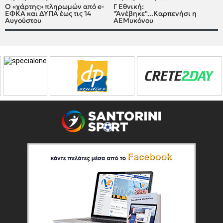
Ο «χάρτης» πληρωμών από e-
Γ Εθνική:
ΕΦΚΑ και ΔΥΠΑ έως τις 14
"Άνέβηκε"...Καρπενήσι η
Αυγούστου
ΑΕΜυκόνου