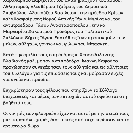
Χαράλαμπου Δαρζεντα , του αντιδήμαρχου Πολιτισμού,
Αθλητισμού, Ελευθέριου Τζούρου, του Δημοτικού
Συμβούλου Αλαφούζου Βασίλειου , την πρόεδρο Κρίτων
καλαθοσφαίρισης Νομού Αττικής Τάνια Μερίκα και του
αντιπρόεδρου Τάσου Αναστασόπουλου , την κα
Μαργαρίτα Δακουτρού Πρόεδρος του Πολιτιστικού
Συλλόγου Θήρας “Άγιος Ευστάθιος”των προπονητών, των
μελών, αθλητών, γονέων και φίλων του Μπασκετ .
Κατά την ομιλία τους ο πρόεδρος κ. Χρυσοβαλάντης
Βλαβιανός μαζί με τον αντιπρόεδρο Ιωάννη Καφούρο
προχώρησαν συνεχάρησαν τους αθλητές και τις αθλήτριες
του Συλλόγου για τις επιδόσεις τους και μοίρασαν ευχές
για υγεία και πρόοδο.
Ευχαρίστησαν τους φίλους που στηρίζουν το Σύλλογο
διαχρονικά, και μέρος των επιτυχιών αυτού οφείλεται στη
βοήθειά τους.
Οι νικητές των φλουριών είχαν και αυτοί με την σειρά τους
μια παραπάνω χαρά , διότι εκτός από τύχη κέρδισαν και τα
αντίστοιχα δώρα.