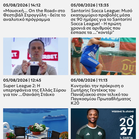
05/08/2026 | 14:12
05/08/2026 | 13:35
«Μουσική... On the Road» στο
Santorini Socca League: Μισό
Φεστιβάλ Στρογγύλη - δείτε το
εκατομμύριο προβολές μέσα
αναλυτικό πρόγραμμα
σε 90 ημέρες για το Santorini
Socca League! - Η πρώτη
χρονιά σε αριθμούς που
έσπασε τα ..."κοντέρ"
05/08/2026 | 12:45
05/08/2026 | 11:13
Super League 2: H
Κυνηγάει την πρόκριση ο
υπερηφάνεια της Ελλάς Σύρου
Σωτήρης Γεντέκος του
για τον ...Θανάση Στάικο
Παναξιακού στον τελικό του
Παγκοσμίου Πρωταθλήματος
Κ20