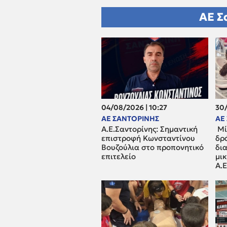
ΑΕ Σ
04/08/2026 | 10:27
30/
ΑΕ ΣΑΝΤΟΡΙΝΗΣ
ΑΕ
Α.Ε.Σαντορίνης: Σημαντική
Μί
επιστροφή Κωνσταντίνου
δρ
Βουζούλια στο προπονητικό
δι
επιτελείο
μι
Α.Ε