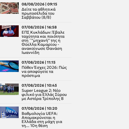
08/08/2026 | 09:15
Δείτε τα αθλητικά
πρωτοσέλιδα του
Σαββάτου (8/8)
07/08/2026 | 16:58
ΕΠΣ Κυκλάδων: Έβαλε
ταχύτητα και ποιότητα
στη ¨"μηχανή" της η
Θύελλα Καμαρίου -
ανακοίνωσε Θανάση
Ιωαννίδη
07/08/2026 | 11:15
Πόθεν Έσχες 2026: Πώς
να αποφύγετε τα
πρόστιμα
07/08/2026 | 10:45
Super League 2: Νέο
φιλικό για Ελλάς Σύρου
με Αστέρα Τρίπολης Β
07/08/2026 | 10:20
Βαθμολογία UEFA:
Απομακρύνεται η
Ελλάδα στη μάχη για
τη... 10η θέση