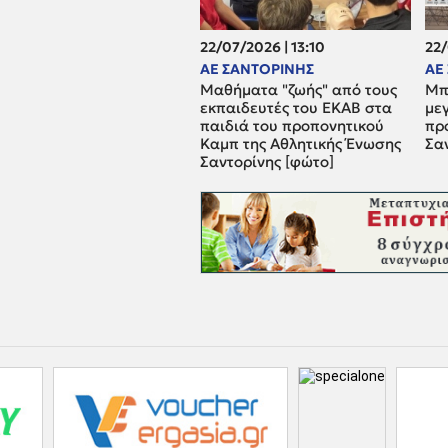
22/07/2026 | 13:10
22/
ΑΕ ΣΑΝΤΟΡΙΝΗΣ
ΑΕ
Μαθήματα "ζωής" από τους
Μπ
εκπαιδευτές του ΕΚΑΒ στα
μεγ
παιδιά του προπονητικού
προ
Καμπ της Αθλητικής Ένωσης
Σα
Σαντορίνης [φώτο]