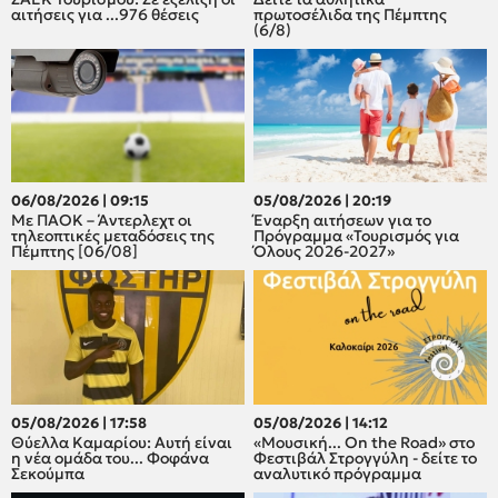
αιτήσεις για ...976 θέσεις
πρωτοσέλιδα της Πέμπτης
(6/8)
06/08/2026 | 09:15
05/08/2026 | 20:19
Με ΠΑΟΚ – Άντερλεχτ οι
Έναρξη αιτήσεων για το
τηλεοπτικές μεταδόσεις της
Πρόγραμμα «Τουρισμός για
Πέμπτης [06/08]
Όλους 2026-2027»
05/08/2026 | 17:58
05/08/2026 | 14:12
Θύελλα Καμαρίου: Αυτή είναι
«Μουσική... On the Road» στο
η νέα ομάδα του... Φοφάνα
Φεστιβάλ Στρογγύλη - δείτε το
Σεκούμπα
αναλυτικό πρόγραμμα