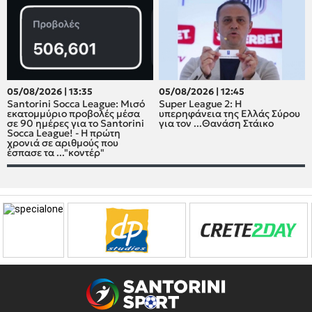
05/08/2026 | 13:35
05/08/2026 | 12:45
Santorini Socca League: Μισό
Super League 2: H
εκατομμύριο προβολές μέσα
υπερηφάνεια της Ελλάς Σύρου
σε 90 ημέρες για το Santorini
για τον ...Θανάση Στάικο
Socca League! - Η πρώτη
χρονιά σε αριθμούς που
έσπασε τα ..."κοντέρ"