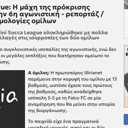
gue: Η μάχη της πρόκρισης
ν 6η αγωνιστική - ρεπορτάζ /
μολογίες ομίλων
rini Socca League ολοκληρώθηκε με πολλα
λλαγές στις ισορροπίες των δύο ομίλων
 συγκλονιστικές ισοπαλίες της αγωνιστικής, ενώ δεν
ι οι μεγάλες εκπλήξεις που διατήρησαν αμείωτο το
ισης.
Α όμιλος:
Η πρωτοπόρος Illirianet
παρέμεινε στην κορυφή του ομίλου με 13
βαθμούς, ωστόσο έχασε τους πρώτους
της βαθμούς, καθώς αναδείχθηκε
ισόπαλη 5-5 με τη Falco FC σε μία
αναμέτρηση που θα μείνει στην ιστορία
της διοργάνωσης.
Το παιχνίδι είχε ένα πραγματικά
μοναδικό γεγονός, αφού και οι δύο