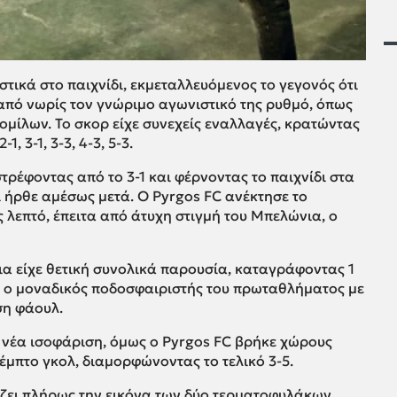
τικά στο παιχνίδι, εκμεταλλευόμενος το γεγονός ότι
 από νωρίς τον γνώριμο αγωνιστικό της ρυθμό, όπως
ομίλων. Το σκορ είχε συνεχείς εναλλαγές, κρατώντας
1, 3-1, 3-3, 4-3, 5-3.
τρέφοντας από το 3-1 και φέρνοντας το παιχνίδι στα
δί ήρθε αμέσως μετά. Ο Pyrgos FC ανέκτησε το
 λεπτό, έπειτα από άτυχη στιγμή του Μπελώνια, ο
ια είχε θετική συνολικά παρουσία, καταγράφοντας 1
ει ο μοναδικός ποδοσφαιριστής του πρωταθλήματος με
ση φάουλ.
ια νέα ισοφάριση, όμως ο Pyrgos FC βρήκε χώρους
πέμπτο γκολ, διαμορφώνοντας το τελικό 3-5.
ίζει πλήρως την εικόνα των δύο τερματοφυλάκων,