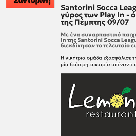
Santorini Socca Lea
γύρος των Play In -
της Πέμπτης 09/07
Με ένα συναρπαστικό παιχν
In της Santorini Socca Leag
διεκδίκησαν το τελευταίο ει
Η νικήτρια ομάδα εξασφάλισε τη
μία δεύτερη ευκαιρία απέναντι 