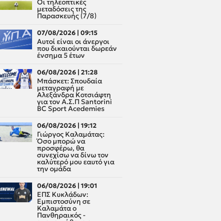
Οι τηλεοπτικές
μεταδόσεις της
Παρασκευής (7/8)
07/08/2026 | 09:15
Αυτοί είναι οι άνεργοι
που δικαιούνται δωρεάν
ένσημα 5 έτων
06/08/2026 | 21:28
Μπάσκετ: Σπουδαία
μεταγραφή με
Αλεξάνδρα Κοτσιάφτη
για τον A.Σ.Π Santorini
BC Sport Acedemies
06/08/2026 | 19:12
Γιώργος Καλαμάτας:
Όσο μπορώ να
προσφέρω, θα
συνεχίσω να δίνω τον
καλύτερό μου εαυτό για
την ομάδα
06/08/2026 | 19:01
ΕΠΣ Κυκλάδων:
Εμπιστοσύνη σε
Καλαμάτα ο
Πανθηραικός -