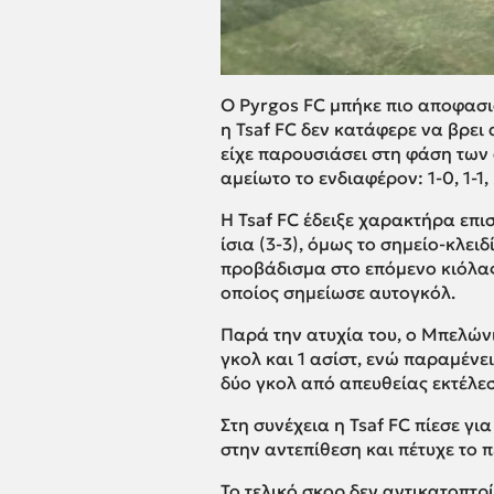
Ο Pyrgos FC μπήκε πιο αποφασισ
η Tsaf FC δεν κατάφερε να βρει
είχε παρουσιάσει στη φάση των 
αμείωτο το ενδιαφέρον: 1-0, 1-1, 2-
Η Tsaf FC έδειξε χαρακτήρα επισ
ίσια (3-3), όμως το σημείο-κλει
προβάδισμα στο επόμενο κιόλας
οποίος σημείωσε αυτογκόλ.
Παρά την ατυχία του, ο Μπελών
γκολ και 1 ασίστ, ενώ παραμέν
δύο γκολ από απευθείας εκτέλε
Στη συνέχεια η Tsaf FC πίεσε γ
στην αντεπίθεση και πέτυχε το 
Το τελικό σκορ δεν αντικατοπτρ