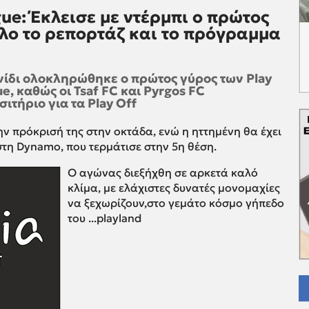
gue: Έκλεισε με ντέρμπι ο πρώτος
 όλο το ρεπορτάζ και το πρόγραμμα
ίδι ολοκληρώθηκε ο πρώτος γύρος των Play
ue, καθώς οι Tsaf FC και Pyrgos FC
σιτήριο για τα Play Off
ν πρόκρισή της στην οκτάδα, ενώ η ηττημένη θα έχει
στη Dynamo, που τερμάτισε στην 5η θέση.
Ο αγώνας διεξήχθη σε αρκετά καλό
κλίμα, με ελάχιστες δυνατές μονομαχίες
να ξεχωρίζουν,στο γεμάτο κόσμο γήπεδο
του ...playland