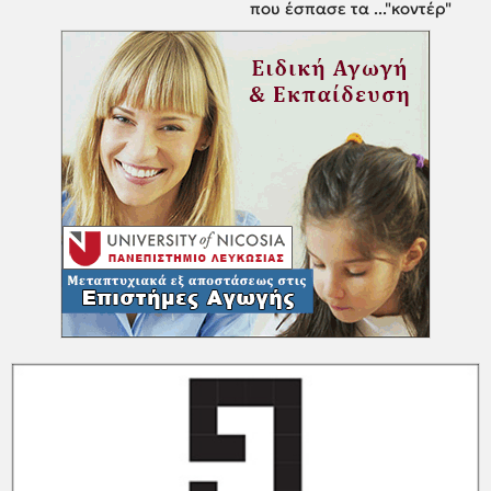
που έσπασε τα ..."κοντέρ"