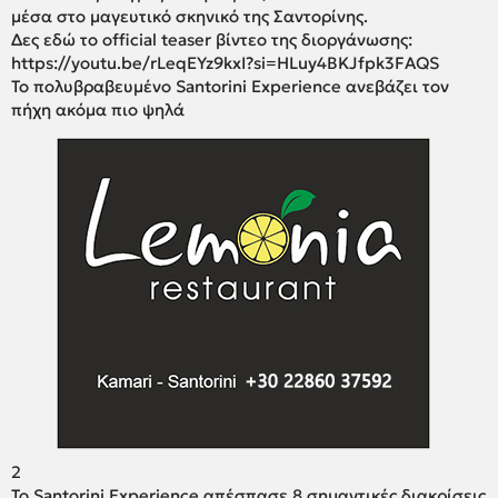
μέσα στο μαγευτικό σκηνικό της Σαντορίνης.
Δες εδώ το official teaser βίντεο της διοργάνωσης:
https://youtu.be/rLeqEYz9kxI?si=HLuy4BKJfpk3FAQS
Το πολυβραβευμένο Santorini Experience ανεβάζει τον
πήχη ακόμα πιο ψηλά
2
Το Santorini Experience απέσπασε 8 σημαντικές διακρίσεις