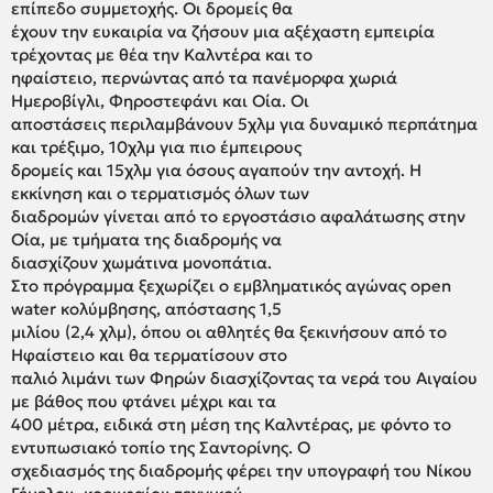
επίπεδο συμμετοχής. Οι δρομείς θα
έχουν την ευκαιρία να ζήσουν μια αξέχαστη εμπειρία
τρέχοντας με θέα την Καλντέρα και το
ηφαίστειο, περνώντας από τα πανέμορφα χωριά
Ημεροβίγλι, Φηροστεφάνι και Οία. Οι
αποστάσεις περιλαμβάνουν 5χλμ για δυναμικό περπάτημα
και τρέξιμο, 10χλμ για πιο έμπειρους
δρομείς και 15χλμ για όσους αγαπούν την αντοχή. Η
εκκίνηση και ο τερματισμός όλων των
διαδρομών γίνεται από το εργοστάσιο αφαλάτωσης στην
Οία, με τμήματα της διαδρομής να
διασχίζουν χωμάτινα μονοπάτια.
Στο πρόγραμμα ξεχωρίζει ο εμβληματικός αγώνας open
water κολύμβησης, απόστασης 1,5
μιλίου (2,4 χλμ), όπου οι αθλητές θα ξεκινήσουν από το
Ηφαίστειο και θα τερματίσουν στο
παλιό λιμάνι των Φηρών διασχίζοντας τα νερά του Αιγαίου
με βάθος που φτάνει μέχρι και τα
400 μέτρα, ειδικά στη μέση της Καλντέρας, με φόντο το
εντυπωσιακό τοπίο της Σαντορίνης. Ο
σχεδιασμός της διαδρομής φέρει την υπογραφή του Νίκου