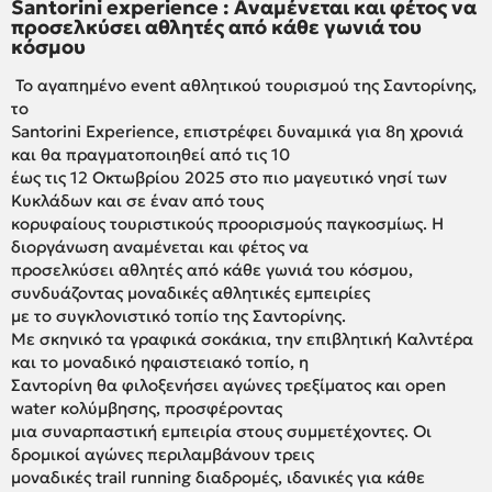
Santorini experience : Αναμένεται και φέτος να
προσελκύσει αθλητές από κάθε γωνιά του
κόσμου
Το αγαπημένο event αθλητικού τουρισμού της Σαντορίνης,
το
Santorini Experience, επιστρέφει δυναμικά για 8η χρονιά
και θα πραγματοποιηθεί από τις 10
έως τις 12 Οκτωβρίου 2025 στο πιο μαγευτικό νησί των
Κυκλάδων και σε έναν από τους
κορυφαίους τουριστικούς προορισμούς παγκοσμίως. Η
διοργάνωση αναμένεται και φέτος να
προσελκύσει αθλητές από κάθε γωνιά του κόσμου,
συνδυάζοντας μοναδικές αθλητικές εμπειρίες
με το συγκλονιστικό τοπίο της Σαντορίνης.
Με σκηνικό τα γραφικά σοκάκια, την επιβλητική Καλντέρα
και το μοναδικό ηφαιστειακό τοπίο, η
Σαντορίνη θα φιλοξενήσει αγώνες τρεξίματος και open
water κολύμβησης, προσφέροντας
μια συναρπαστική εμπειρία στους συμμετέχοντες. Οι
δρομικοί αγώνες περιλαμβάνουν τρεις
μοναδικές trail running διαδρομές, ιδανικές για κάθε