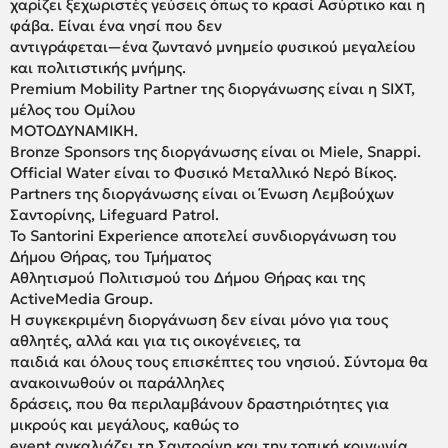
χαρίζει ξεχωριστές γεύσεις όπως το κρασί Ασύρτικο και η
φάβα. Είναι ένα νησί που δεν
αντιγράφεται—ένα ζωντανό μνημείο φυσικού μεγαλείου
και πολιτιστικής μνήμης.
Premium Mobility Partner της διοργάνωσης είναι η SIXT,
μέλος του Ομίλου
ΜΟΤΟΔΥΝΑΜΙΚΗ.
Bronze Sponsors της διοργάνωσης είναι οι Miele, Snappi.
Official Water είναι το Φυσικό Μεταλλικό Νερό Βίκος.
Partners της διοργάνωσης είναι οι Ένωση Λεμβούχων
Σαντορίνης, Lifeguard Patrol.
Το Santorini Experience αποτελεί συνδιοργάνωση του
Δήμου Θήρας, του Τμήματος
Αθλητισμού Πολιτισμού του Δήμου Θήρας και της
ActiveMedia Group.
Η συγκεκριμένη διοργάνωση δεν είναι μόνο για τους
αθλητές, αλλά και για τις οικογένειες, τα
παιδιά και όλους τους επισκέπτες του νησιού. Σύντομα θα
ανακοινωθούν οι παράλληλες
δράσεις, που θα περιλαμβάνουν δραστηριότητες για
μικρούς και μεγάλους, καθώς το
event αγκαλιάζει τη Σαντορίνη και την τοπική κοινωνία,