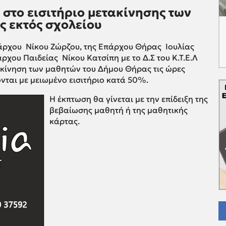
 στο εισιτήριο μετακίνησης των
ς εκτός σχολείου
άρχου Νίκου Ζώρζου, της Επάρχου Θήρας Ιουλίας
χου Παιδείας Νίκου Κατσίπη με το Δ.Σ του Κ.Τ.Ε.Λ
κίνηση των μαθητών του Δήμου Θήρας τις ώρες
νται με μειωμένο εισιτήριο κατά 50%.
Η έκπτωση θα γίνεται με την επίδειξη της
βεβαίωσης μαθητή ή της μαθητικής
κάρτας.