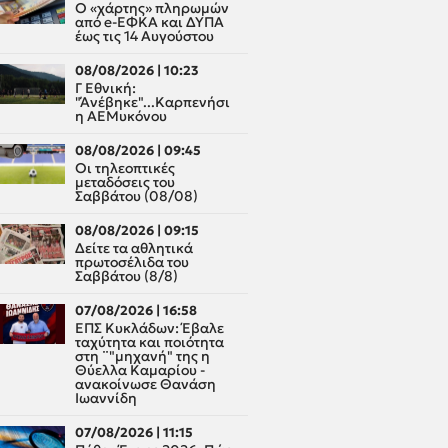
Ο «χάρτης» πληρωμών
από e-ΕΦΚΑ και ΔΥΠΑ
έως τις 14 Αυγούστου
08/08/2026 | 10:23
Γ Εθνική:
"Άνέβηκε"...Καρπενήσι
η ΑΕΜυκόνου
08/08/2026 | 09:45
Οι τηλεοπτικές
μεταδόσεις του
Σαββάτου (08/08)
08/08/2026 | 09:15
Δείτε τα αθλητικά
πρωτοσέλιδα του
Σαββάτου (8/8)
07/08/2026 | 16:58
ΕΠΣ Κυκλάδων: Έβαλε
ταχύτητα και ποιότητα
στη ¨"μηχανή" της η
Θύελλα Καμαρίου -
ανακοίνωσε Θανάση
Ιωαννίδη
07/08/2026 | 11:15