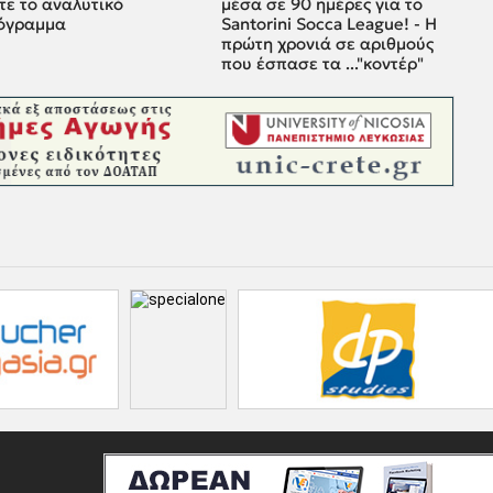
τε το αναλυτικό
μέσα σε 90 ημέρες για το
όγραμμα
Santorini Socca League! - Η
πρώτη χρονιά σε αριθμούς
που έσπασε τα ..."κοντέρ"