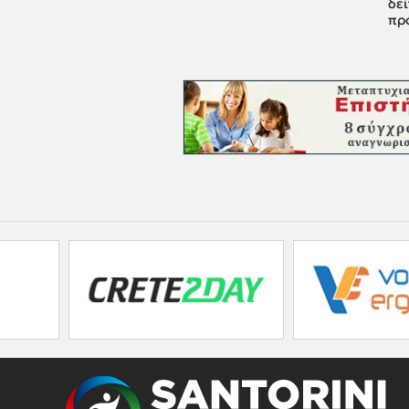
δεί
πρ