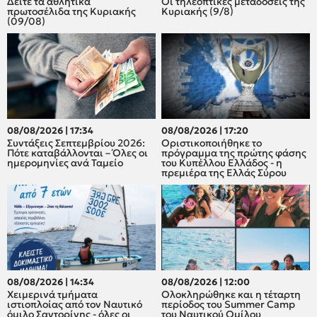
Δείτε τα αθλητικά
Οι τηλεοπτικές μεταδόσεις της
πρωτοσέλιδα της Κυριακής
Κυριακής (9/8)
(09/08)
08/08/2026 | 17:34
08/08/2026 | 17:20
Συντάξεις Σεπτεμβρίου 2026:
Οριστικοποιήθηκε το
Πότε καταβάλλονται – Όλες οι
πρόγραμμα της πρώτης φάσης
ημερομηνίες ανά Ταμείο
του Κυπέλλου Ελλάδος - η
πρεμιέρα της Ελλάς Σύρου
08/08/2026 | 14:34
08/08/2026 | 12:00
Χειμερινά τμήματα
Oλοκληρώθηκε και η τέταρτη
ιστιοπλοίας από τον Ναυτικό
περίοδος του Summer Camp
όμιλο Σαντορίνης - όλες οι
του Ναυτικού Ομίλου