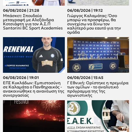
06/08/2026 | 21:28
06/08/2026 | 19:12
Μπάσκετ: Σπουδαία
Γιώργος Καλαμάτας: Όσο
μεταγραφή με Αλεξάνδρα
μπορώ να προσφέρω, θα
Κοτσιάφτη για τον A.Σ.Π
συνεχίσω να δίνω τον
Santorini BC Sport Acedemies
καλύτερό μου εαυτό για την
ομάδα
06/08/2026 | 19:01
06/08/2026 | 15:45
ΕΠΣ Κυκλάδων: Εμπιστοσύνη
Γ Εθνική: Ορίστηκε η πρεμιέρα
σε Καλαμάτα ο Πανθηραικός -
των ομίλων - το αναλυτικό
ανακοινώθηκε η ανανέωση της
πρόγραμμα της 1ης
συνεργασίας
αγωνιστικής